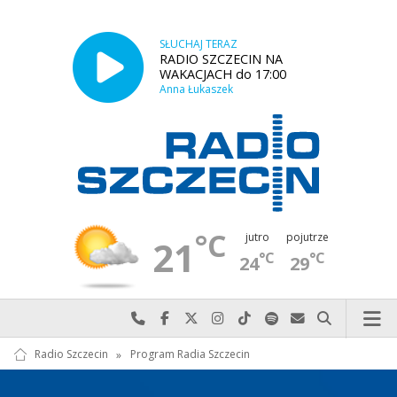
SŁUCHAJ TERAZ
RADIO SZCZECIN NA
WAKACJACH do 17:00
Anna Łukaszek
°C
jutro
pojutrze
21
°C
°C
24
29
Najlepiej po prostu do nas zadzwoń
Odwiedź nas na Facebook-u
Odwiedź nas na X
Odwiedź nas na Instagram-ie
Odwiedź nas na TikTok-u
Szukaj nas na Spotify
Wyślij do nas w
Szukaj
Radio Szczecin
»
Program Radia Szczecin