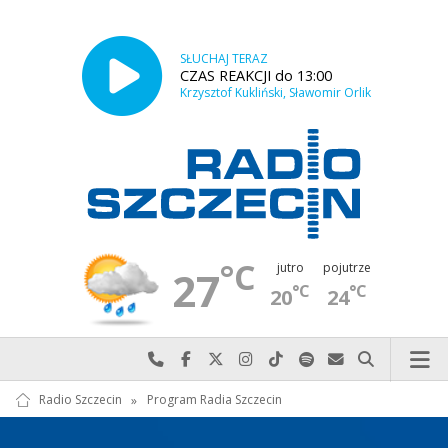
SŁUCHAJ TERAZ
CZAS REAKCJI do 13:00
Krzysztof Kukliński, Sławomir Orlik
°C
jutro
pojutrze
27
°C
°C
20
24
Najlepiej po prostu do nas zadzwoń
Odwiedź nas na Facebook-u
Odwiedź nas na X
Odwiedź nas na Instagram-ie
Odwiedź nas na TikTok-u
Szukaj nas na Spotify
Wyślij do nas w
Szukaj
Radio Szczecin
»
Program Radia Szczecin