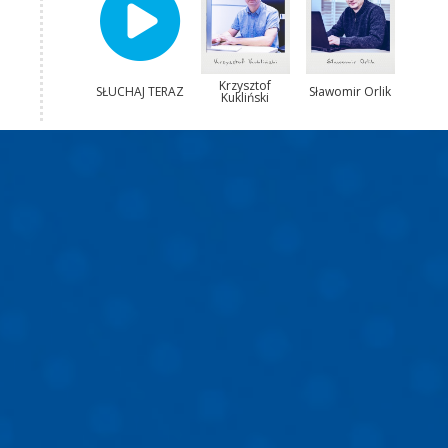
Krzysztof
SŁUCHAJ TERAZ
Sławomir Orlik
Kukliński