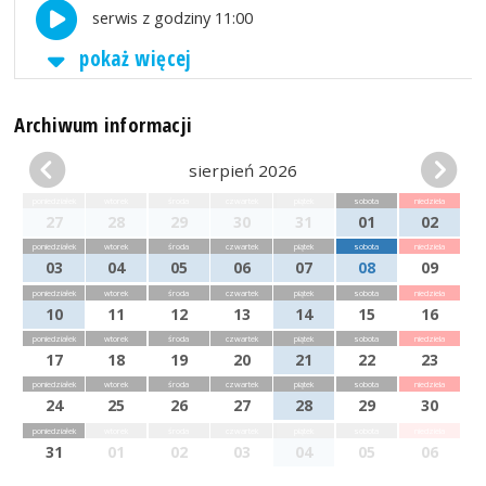
serwis z godziny 11:00
pokaż więcej
Archiwum informacji
sierpień 2026
poniedziałek
wtorek
środa
czwartek
piątek
sobota
niedziela
27
28
29
30
31
01
02
poniedziałek
wtorek
środa
czwartek
piątek
sobota
niedziela
03
04
05
06
07
08
09
poniedziałek
wtorek
środa
czwartek
piątek
sobota
niedziela
10
11
12
13
14
15
16
poniedziałek
wtorek
środa
czwartek
piątek
sobota
niedziela
17
18
19
20
21
22
23
poniedziałek
wtorek
środa
czwartek
piątek
sobota
niedziela
24
25
26
27
28
29
30
poniedziałek
wtorek
środa
czwartek
piątek
sobota
niedziela
31
01
02
03
04
05
06