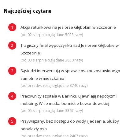
Najczęściej czytane
Akcja ratunkowa na jeziorze Głębokim w Szczecinie
(od 02 sierpnia oglądane 5023 razy)
Tragiczny finał wypoczynku nad Jeziorem Głębokie w
Szczecinie
(od 03 sierpnia oglądane 3830 razy)
Sąsiedzi interweniują w sprawie psa pozostawionego
samotnie w mieszkaniu
(od przedwczoraj oglądane 3740 razy)
Pracownicy szpitala w Barlinku ujawniają nepotyzm i
mobbing. W tle matka burmistrz Lewandowskiej
(od 05 sierpnia oglądane 3367 razy)
Przywiązany, bez dostępu do wody i jedzenia. Służby
odnalazły psa
(od przedwczoraj oglądane 2407 razy)