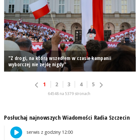
"Z drogi, na którą wszedłem w czasie kampanii
wyborczej nie zejdę nigdy"
1
2
3
4
5
64548 na 5379 stronach
Posłuchaj najnowszych Wiadomości Radia Szczecin
serwis z godziny 12:00