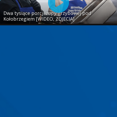
Dwa tysiące porcji zupy grzybowej pod
Kołobrzegiem [WIDEO, ZDJECIA]