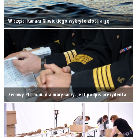
W części Kanału Gliwickiego wykryto złotą algę
Zerowy PIT m.in. dla marynarzy. Jest podpis prezydenta