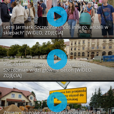
Letni Jarmark Szczeciński. "Coś innego, aniżeli w
sklepach" [WIDEO, ZDJĘCIA]
Plac Orła Białego w przebudowie. Część
Szczecinian widzi głównie beton [WIDEO,
ZDJĘCIA]
Zmiany drogowe na ulicy Andersena [WIDEO,