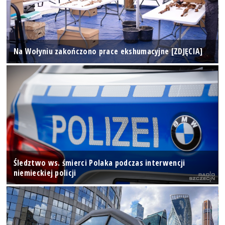
Na Wołyniu zakończono prace ekshumacyjne [ZDJĘCIA]
Śledztwo ws. śmierci Polaka podczas interwencji
niemieckiej policji