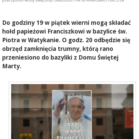
pokropiono wodą święconą i okadzono. PAP/EPA/MASSIMO PERCOSSI
Do godziny 19 w piątek wierni mogą składać
hołd papieżowi Franciszkowi w bazylice św.
Piotra w Watykanie. O godz. 20 odbędzie się
obrzęd zamknięcia trumny, którą rano
przeniesiono do bazyliki z Domu Świętej
Marty.