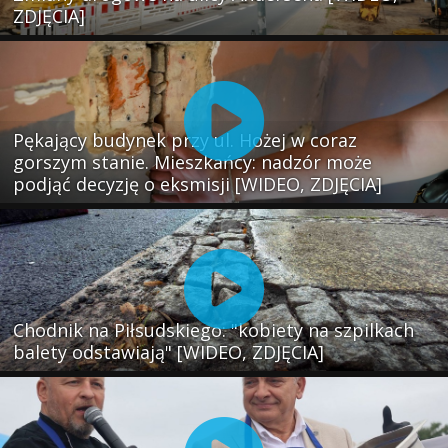
ZDJĘCIA]
Pękający budynek przy ul. Hożej w coraz
gorszym stanie. Mieszkańcy: nadzór może
podjąć decyzję o eksmisji [WIDEO, ZDJĘCIA]
Chodnik na Piłsudskiego: "kobiety na szpilkach
balety odstawiają" [WIDEO, ZDJĘCIA]