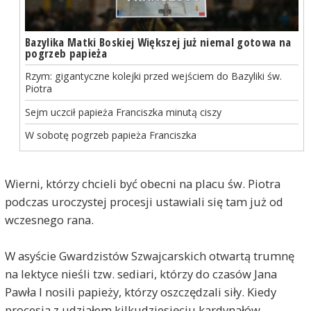
Bazylika Matki Boskiej Większej już niemal gotowa na
pogrzeb papieża
Rzym: gigantyczne kolejki przed wejściem do Bazyliki św.
Piotra
Sejm uczcił papieża Franciszka minutą ciszy
W sobotę pogrzeb papieża Franciszka
Wierni, którzy chcieli być obecni na placu św. Piotra
podczas uroczystej procesji ustawiali się tam już od
wczesnego rana.
W asyście Gwardzistów Szwajcarskich otwartą trumnę
na lektyce nieśli tzw. sediari, którzy do czasów Jana
Pawła I nosili papieży, którzy oszczędzali siły. Kiedy
procesja z udziałem kilkudziesięciu kardynałów