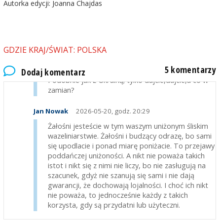
Autorka edycji: Joanna Chajdas
przed obliczem przełożonego mieć wygląd lichy i
durnowaty, tak by swoim pojmowaniem istoty
sprawy nie peszyć przełożonego"
marek
2026-05-20, godz. 17:23
GDZIE KRAJ/ŚWIAT: POLSKA
@ Jan Nowak-obrażajcie i plujcie dalej na ich
5 komentarzy
przywódcę. Ja bym podziękował za taki sojusz.
Dodaj komentarz
Podobnie jak z Ukrainą; tylko dajcie,dajcie,a co w
zamian?
Jan Nowak
2026-05-20, godz. 20:29
Żałośni jesteście w tym waszym uniżonym śliskim
wazeliniarstwie. Żałośni i budzący odrazę, bo sami
się upodlacie i ponad miarę poniżacie. To przejawy
poddańczej uniżoności. A nikt nie poważa takich
istot i nikt się z nimi nie liczy, bo nie zasługują na
szacunek, gdyż nie szanują się sami i nie dają
gwarancji, że dochowają lojalności. I choć ich nikt
nie poważa, to jednocześnie każdy z takich
korzysta, gdy są przydatni lub użyteczni.