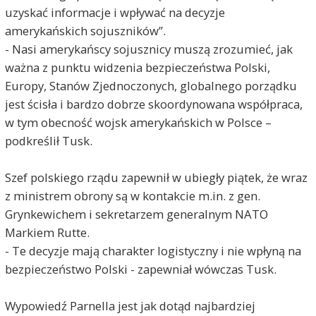
uzyskać informacje i wpływać na decyzje
amerykańskich sojuszników”.
- Nasi amerykańscy sojusznicy muszą zrozumieć, jak
ważna z punktu widzenia bezpieczeństwa Polski,
Europy, Stanów Zjednoczonych, globalnego porządku
jest ścisła i bardzo dobrze skoordynowana współpraca,
w tym obecność wojsk amerykańskich w Polsce –
podkreślił Tusk.
Szef polskiego rządu zapewnił w ubiegły piątek, że wraz
z ministrem obrony są w kontakcie m.in. z gen.
Grynkewichem i sekretarzem generalnym NATO
Jan Nowak
2026-05-20, godz. 09:33
Markiem Rutte.
Amerykanie polegają na Polsce, jako sojuszniku i
- Te decyzje mają charakter logistyczny i nie wpłyną na
swoje decyzje uzasadniają też tym, że Polska, jako
"modelowy sojusznik" inwestuje w swoją
bezpieczeństwo Polski - zapewniał wówczas Tusk.
obronność poprzez zbrojenia w ramach programu
SAFE oraz zaangażowania krajowych środków z
Wypowiedź Parnella jest jak dotąd najbardziej
zysku NBP, co zapowiadał Nawrocki wespół z