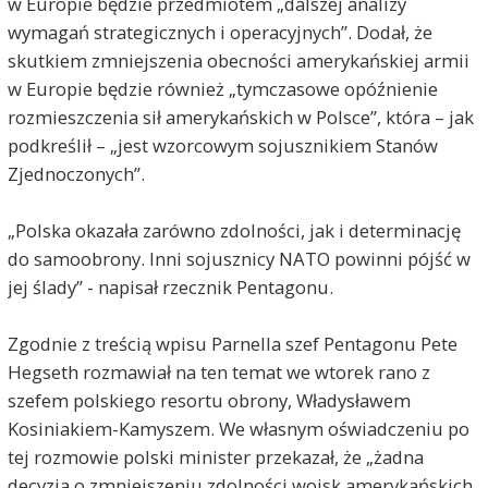
w Europie będzie przedmiotem „dalszej analizy
wymagań strategicznych i operacyjnych”. Dodał, że
skutkiem zmniejszenia obecności amerykańskiej armii
w Europie będzie również „tymczasowe opóźnienie
rozmieszczenia sił amerykańskich w Polsce”, która – jak
podkreślił – „jest wzorcowym sojusznikiem Stanów
Zjednoczonych”.
„Polska okazała zarówno zdolności, jak i determinację
do samoobrony. Inni sojusznicy NATO powinni pójść w
jej ślady” - napisał rzecznik Pentagonu.
Zgodnie z treścią wpisu Parnella szef Pentagonu Pete
Hegseth rozmawiał na ten temat we wtorek rano z
szefem polskiego resortu obrony, Władysławem
Kosiniakiem-Kamyszem. We własnym oświadczeniu po
tej rozmowie polski minister przekazał, że „żadna
decyzja o zmniejszeniu zdolności wojsk amerykańskich