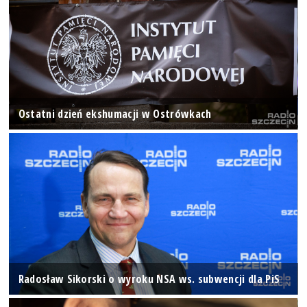
Ostatni dzień ekshumacji w Ostrówkach
Radosław Sikorski o wyroku NSA ws. subwencji dla PiS