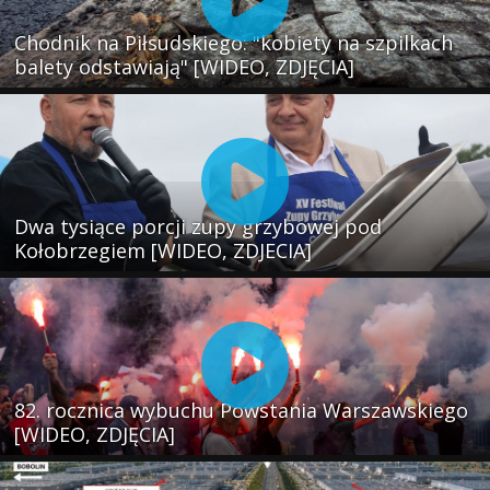
Chodnik na Piłsudskiego: "kobiety na szpilkach
balety odstawiają" [WIDEO, ZDJĘCIA]
Dwa tysiące porcji zupy grzybowej pod
Kołobrzegiem [WIDEO, ZDJECIA]
82. rocznica wybuchu Powstania Warszawskiego
[WIDEO, ZDJĘCIA]