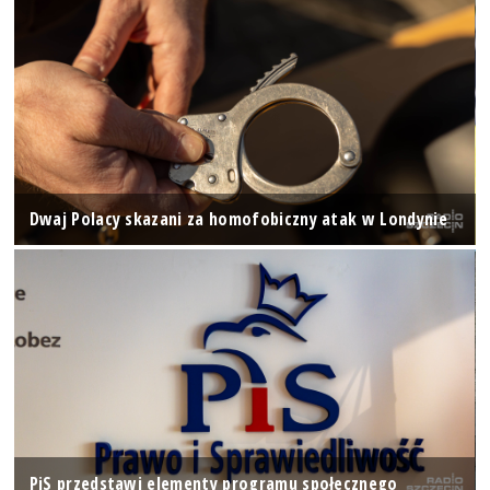
Dwaj Polacy skazani za homofobiczny atak w Londynie
PiS przedstawi elementy programu społecznego