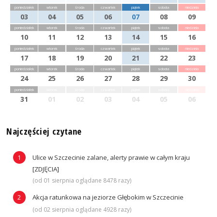
poniedziałek
wtorek
środa
czwartek
piątek
sobota
niedziela
03
04
05
06
07
08
09
poniedziałek
wtorek
środa
czwartek
piątek
sobota
niedziela
10
11
12
13
14
15
16
poniedziałek
wtorek
środa
czwartek
piątek
sobota
niedziela
17
18
19
20
21
22
23
poniedziałek
wtorek
środa
czwartek
piątek
sobota
niedziela
24
25
26
27
28
29
30
poniedziałek
wtorek
środa
czwartek
piątek
sobota
niedziela
31
01
02
03
04
05
06
Najczęściej czytane
Ulice w Szczecinie zalane, alerty prawie w całym kraju
[ZDJĘCIA]
(od 01 sierpnia oglądane 8478 razy)
Akcja ratunkowa na jeziorze Głębokim w Szczecinie
(od 02 sierpnia oglądane 4928 razy)