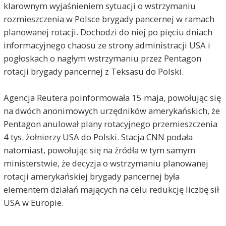
Glapińskim pod auspicjami Kaczyńskiego.
klarownym wyjaśnieniem sytuacji o wstrzymaniu
rozmieszczenia w Polsce brygady pancernej w ramach
marek
2026-05-20, godz. 11:18
planowanej rotacji. Dochodzi do niej po pięciu dniach
@ Jan Nowak-papciu, prawda jest taka,że twój
informacyjnego chaosu ze strony administracji USA i
rząd obraża nagminnie prezydenta największego
pogłoskach o nagłym wstrzymaniu przez Pentagon
mocarstwa,twój szef nazywa go publicznie ''ruskim
rotacji brygady pancernej z Teksasu do Polski.
agentem'' ,podobnie minister spraw
zagranicznych. Kpią nawet przy popularnym
aktorze. To jest dyplomacja? I chcecie potem,by
Agencja Reutera poinformowała 15 maja, powołując się
on się kłaniał wam w pas i wykonywał to co się
na dwóch anonimowych urzędników amerykańskich, że
wam podoba? To w takim razie liczcie na Merza i
tzw ''niemieckich przyjaciół'' ,którymi tak niedawno
Pentagon anulował plany rotacyjnego przemieszczenia
się zachwycałeś.
4 tys. żołnierzy USA do Polski. Stacja CNN podała
natomiast, powołując się na źródła w tym samym
Jan Nowak
2026-05-20, godz. 12:14
ministerstwie, że decyzja o wstrzymaniu planowanej
więc twierdzisz, że Trump i jego kamaryla kłamią
rotacji amerykańskiej brygady pancernej była
mówiąc o Polsce, jako o "modelowym sojuszniku"?
elementem działań mających na celu redukcję liczbę sił
Że się kierują jakimiś niskimi chęciami odwetu i
zemsty "za obrazę majestatu"?!
USA w Europie.
Nisko ich cenisz. Oj, nisko! Ale za to po PiSowsku.
U was ciągle zasadą jest, że "Podwładny powinien