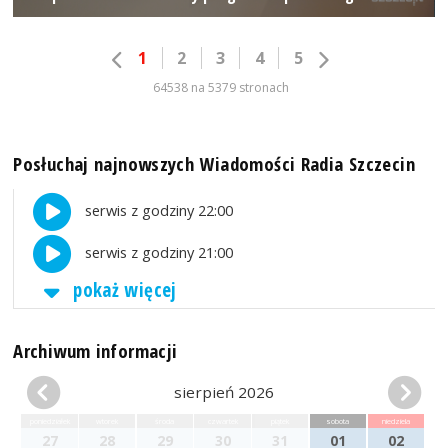
1
2
3
4
5
64538 na 5379 stronach
Posłuchaj najnowszych Wiadomości Radia Szczecin
serwis z godziny 22:00
serwis z godziny 21:00
pokaż więcej
Archiwum informacji
sierpień 2026
poniedziałek
wtorek
środa
czwartek
piątek
sobota
niedziela
27
28
29
30
31
01
02