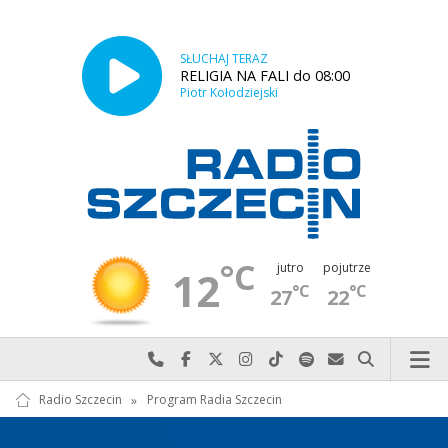
SŁUCHAJ TERAZ
RELIGIA NA FALI do 08:00
Piotr Kołodziejski
°C
jutro
pojutrze
12
°C
°C
27
22
Najlepiej po prostu do nas zadzwoń
Odwiedź nas na Facebook-u
Odwiedź nas na X
Odwiedź nas na Instagram-ie
Odwiedź nas na TikTok-u
Szukaj nas na Spotify
Wyślij do nas w
Szukaj
Radio Szczecin
»
Program Radia Szczecin