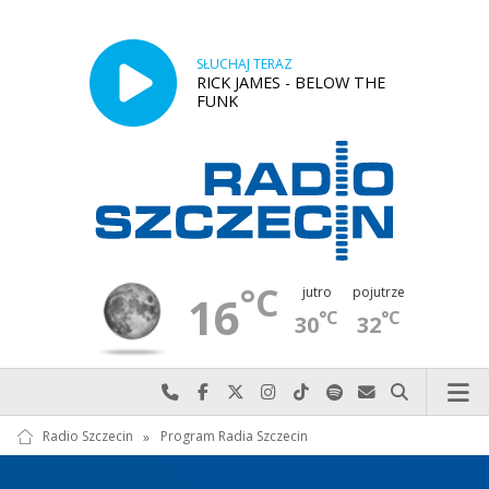
SŁUCHAJ TERAZ
RICK JAMES - BELOW THE
FUNK
°C
jutro
pojutrze
16
°C
°C
30
32
Najlepiej po prostu do nas zadzwoń
Odwiedź nas na Facebook-u
Odwiedź nas na X
Odwiedź nas na Instagram-ie
Odwiedź nas na TikTok-u
Szukaj nas na Spotify
Wyślij do nas w
Szukaj
Radio Szczecin
»
Program Radia Szczecin