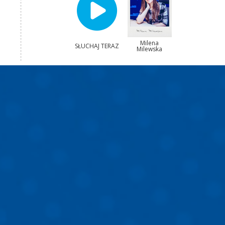
Milena
SŁUCHAJ TERAZ
Milewska