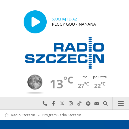
SŁUCHAJ TERAZ
PEGGY GOU - NANANA
°C
jutro
pojutrze
13
°C
°C
27
22
Najlepiej po prostu do nas zadzwoń
Odwiedź nas na Facebook-u
Odwiedź nas na X
Odwiedź nas na Instagram-ie
Odwiedź nas na TikTok-u
Szukaj nas na Spotify
Wyślij do nas w
Szukaj
Radio Szczecin
»
Program Radia Szczecin