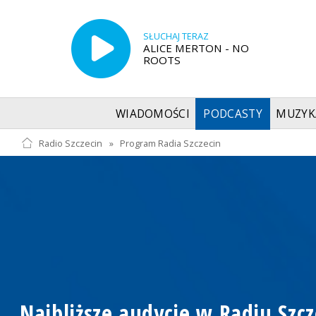
SŁUCHAJ TERAZ
ALICE MERTON - NO
ROOTS
WIADOMOŚCI
PODCASTY
MUZYK
Radio Szczecin
»
Program Radia Szczecin
Najbliższe audycje w Radiu Szcz