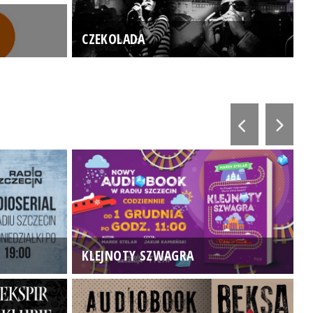
CZEKOLADA
KLEJNOTY SZWAGRA
K