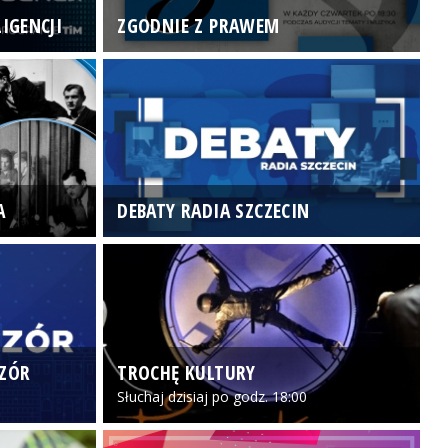
IGENCJI
ZGODNIE Z PRAWEM
N
A
DEBATY RADIA SZCZECIN
P
CZÓR
TROCHĘ KULTURY
Z
Słuchaj dzisiaj po godz. 18:00