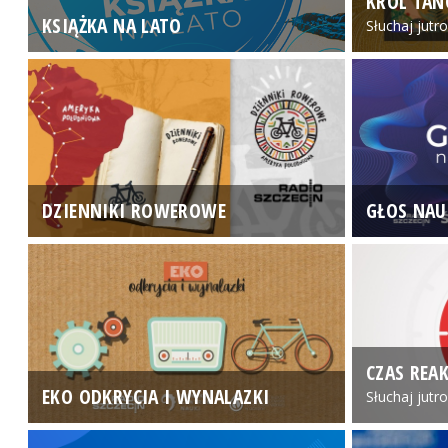
KRÓL TAN
KSIĄŻKA NA LATO
Słuchaj jutr
DZIENNIKI ROWEROWE
GŁOS NAU
CZAS REAK
EKO ODKRYCIA I WYNALAZKI
Słuchaj jutr