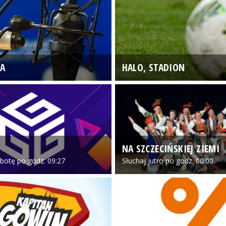
A
HALO, STADION
NA SZCZECIŃSKIEJ ZIEMI
botę po godz. 09:27
Słuchaj jutro po godz. 00:00