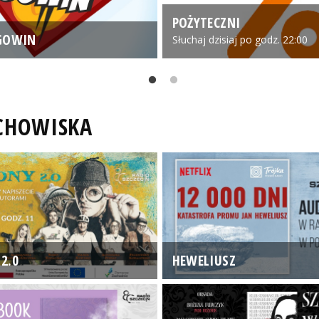
POŻYTECZNI
GOWIN
Słuchaj dzisiaj po godz. 22:00
UCHOWISKA
2.0
HEWELIUSZ