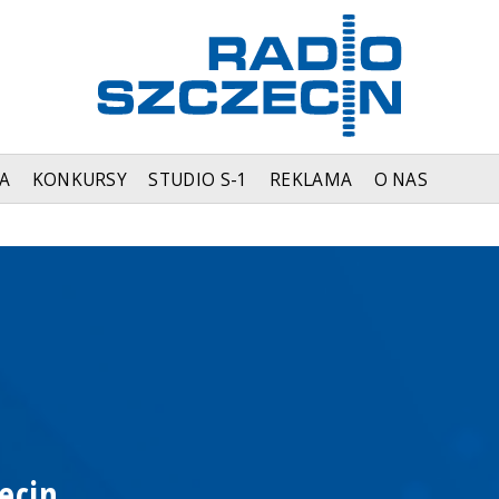
A
KONKURSY
STUDIO S-1
REKLAMA
O NAS
ecin