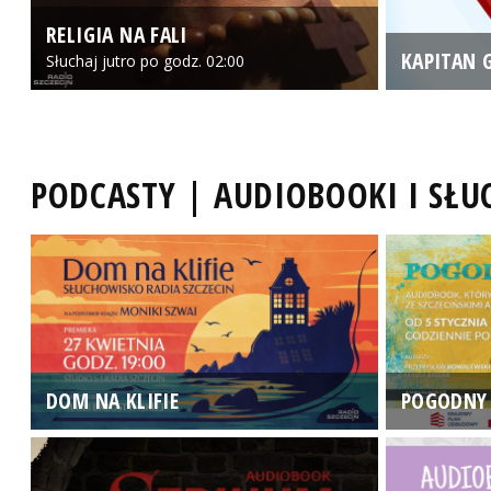
RELIGIA NA FALI
KAPITAN 
Słuchaj jutro po godz. 02:00
PODCASTY | AUDIOBOOKI I SŁ
DOM NA KLIFIE
POGODNY 