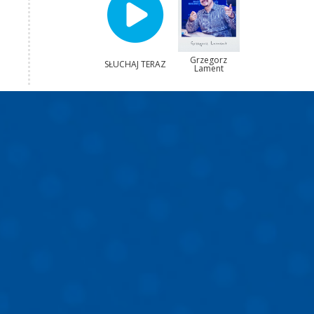
Grzegorz
SŁUCHAJ TERAZ
Lament