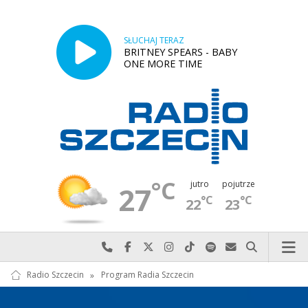
SŁUCHAJ TERAZ
BRITNEY SPEARS - BABY
ONE MORE TIME
°C
jutro
pojutrze
27
°C
°C
22
23
Najlepiej po prostu do nas zadzwoń
Odwiedź nas na Facebook-u
Odwiedź nas na X
Odwiedź nas na Instagram-ie
Odwiedź nas na TikTok-u
Szukaj nas na Spotify
Wyślij do nas w
Szukaj
Radio Szczecin
»
Program Radia Szczecin