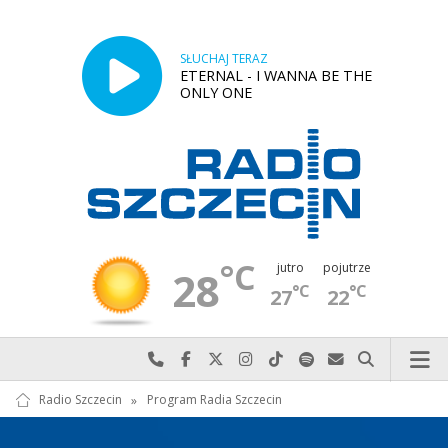
SŁUCHAJ TERAZ
ETERNAL - I WANNA BE THE
ONLY ONE
°C
jutro
pojutrze
28
°C
°C
27
22
Najlepiej po prostu do nas zadzwoń
Odwiedź nas na Facebook-u
Odwiedź nas na X
Odwiedź nas na Instagram-ie
Odwiedź nas na TikTok-u
Szukaj nas na Spotify
Wyślij do nas w
Szukaj
Radio Szczecin
»
Program Radia Szczecin