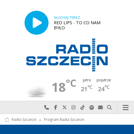
SŁUCHAJ TERAZ
RED LIPS - TO CO NAM
BYŁO
°C
jutro
pojutrze
18
°C
°C
21
24
Najlepiej po prostu do nas zadzwoń
Odwiedź nas na Facebook-u
Odwiedź nas na X
Odwiedź nas na Instagram-ie
Odwiedź nas na TikTok-u
Szukaj nas na Spotify
Wyślij do nas w
Szukaj
Radio Szczecin
»
Program Radia Szczecin