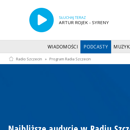
SŁUCHAJ TERAZ
ARTUR ROJEK - SYRENY
WIADOMOŚCI
PODCASTY
MUZYK
Radio Szczecin
»
Program Radia Szczecin
Najbliższe audycje w Radiu Szcz