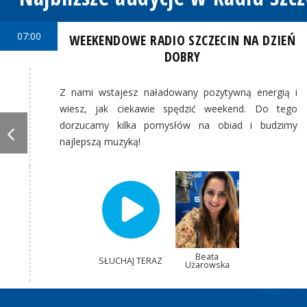
07:00
WEEKENDOWE RADIO SZCZECIN NA DZIEŃ
DOBRY
Z nami wstajesz naładowany pozytywną energią i
wiesz, jak ciekawie spędzić weekend. Do tego
dorzucamy kilka pomysłów na obiad i budzimy
najlepszą muzyką!
Beata
SŁUCHAJ TERAZ
Użarowska