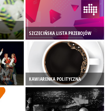
SZCZECIŃSKA LISTA PRZEBOJÓW
3
KAWIARENKA POLITYCZNA
 00:00