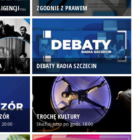
IGENCJI
ZGODNIE Z PRAWEM
N
A
DEBATY RADIA SZCZECIN
P
CZÓR
TROCHĘ KULTURY
Z
 20:00
Słuchaj jutro po godz. 18:00