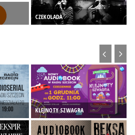
CZEKOLADA
KLEJNOTY SZWAGRA
K