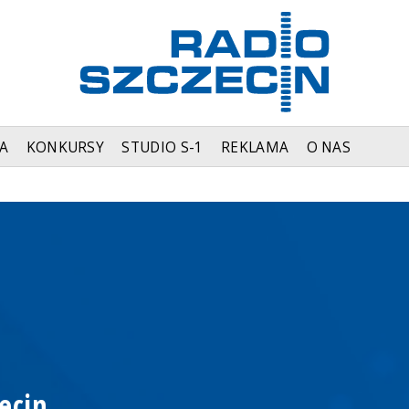
A
KONKURSY
STUDIO S-1
REKLAMA
O NAS
ecin