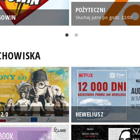
POŻYTECZNI
GOWIN
Słuchaj jutro po godz. 22:00
UCHOWISKA
2.0
HEWELIUSZ