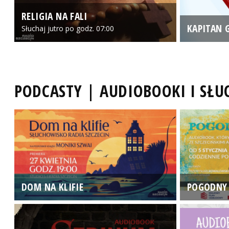
RELIGIA NA FALI
KAPITAN 
Słuchaj jutro po godz. 07:00
PODCASTY | AUDIOBOOKI I SŁ
DOM NA KLIFIE
POGODNY 