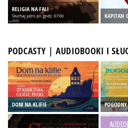
RELIGIA NA FALI
KAPITAN 
Słuchaj jutro po godz. 07:00
PODCASTY | AUDIOBOOKI I SŁ
DOM NA KLIFIE
POGODNY 