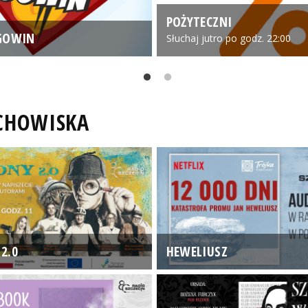
POŻYTECZNI
GOWIN
Słuchaj jutro po godz. 22:00
UCHOWISKA
2.0
HEWELIUSZ