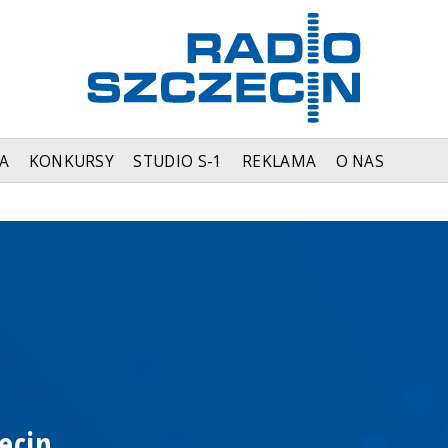
A
KONKURSY
STUDIO S-1
REKLAMA
O NAS
ecin