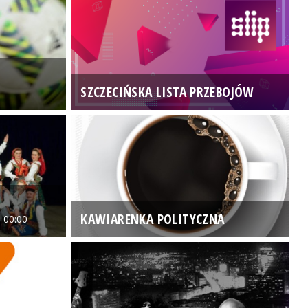
SZCZECIŃSKA LISTA PRZEBOJÓW
3
KAWIARENKA POLITYCZNA
 00:00