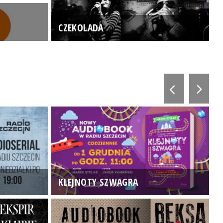
CZEKOLADA
KLEJNOTY SZWAGRA
K