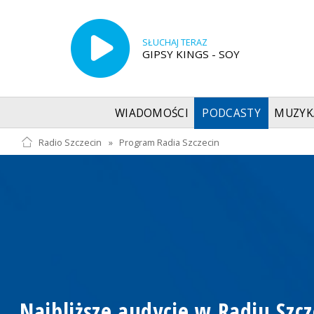
SŁUCHAJ TERAZ
GIPSY KINGS - SOY
WIADOMOŚCI
PODCASTY
MUZYK
Radio Szczecin
»
Program Radia Szczecin
Najbliższe audycje w Radiu Szcz