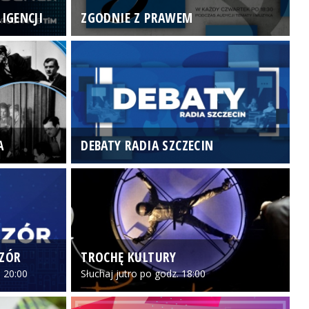
IGENCJI
ZGODNIE Z PRAWEM
N
A
DEBATY RADIA SZCZECIN
P
CZÓR
TROCHĘ KULTURY
Z
 20:00
Słuchaj jutro po godz. 18:00