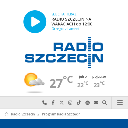
SŁUCHAJ TERAZ
RADIO SZCZECIN NA
WAKACJACH do 12:00
Grzegorz Lament
°C
jutro
pojutrze
27
°C
°C
22
23
Najlepiej po prostu do nas zadzwoń
Odwiedź nas na Facebook-u
Odwiedź nas na X
Odwiedź nas na Instagram-ie
Odwiedź nas na TikTok-u
Szukaj nas na Spotify
Wyślij do nas w
Szukaj
Radio Szczecin
»
Program Radia Szczecin