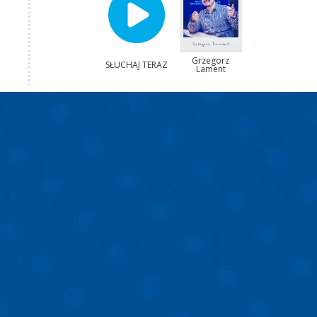
Grzegorz
SŁUCHAJ TERAZ
Lament