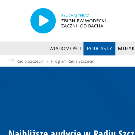
SŁUCHAJ TERAZ
ZBIGNIEW WODECKI -
ZACZNIJ OD BACHA
WIADOMOŚCI
PODCASTY
MUZYK
Radio Szczecin
»
Program Radia Szczecin
Najbliższe audycje w Radiu Szcz