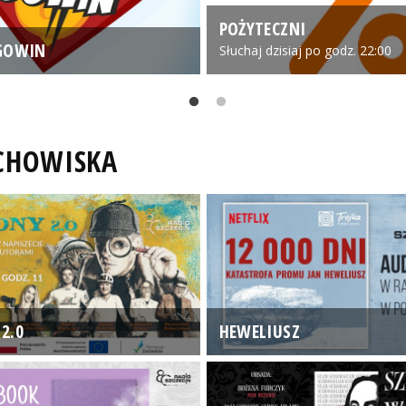
POŻYTECZNI
GOWIN
Słuchaj dzisiaj po godz. 22:00
UCHOWISKA
2.0
HEWELIUSZ