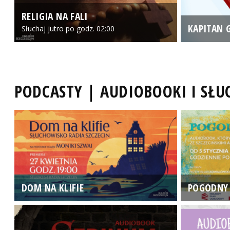
RELIGIA NA FALI
KAPITAN 
Słuchaj jutro po godz. 02:00
PODCASTY | AUDIOBOOKI I SŁ
DOM NA KLIFIE
POGODNY 