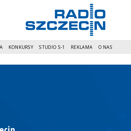
A
KONKURSY
STUDIO S-1
REKLAMA
O NAS
ecin