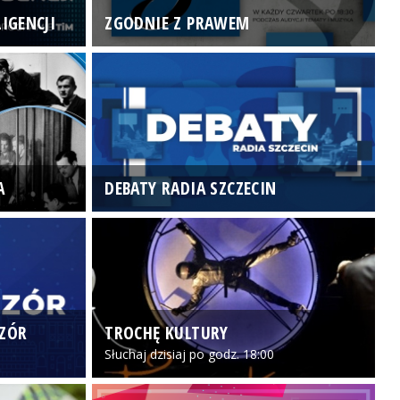
IGENCJI
ZGODNIE Z PRAWEM
N
A
DEBATY RADIA SZCZECIN
P
CZÓR
TROCHĘ KULTURY
Z
Słuchaj dzisiaj po godz. 18:00