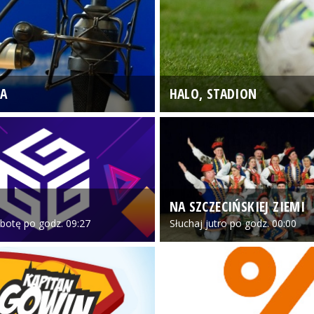
A
HALO, STADION
NA SZCZECIŃSKIEJ ZIEMI
botę po godz. 09:27
Słuchaj jutro po godz. 00:00