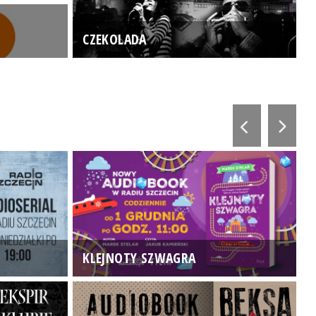
CZEKOLADA
KLEJNOTY SZWAGRA
K