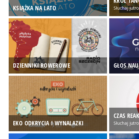
KRÓL TAN
KSIĄŻKA NA LATO
Słuchaj jutr
DZIENNIKI ROWEROWE
GŁOS NAU
CZAS REAK
EKO ODKRYCIA I WYNALAZKI
Słuchaj jutr