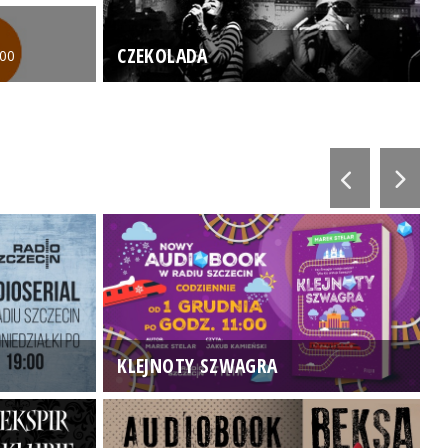
CZEKOLADA
:00
KLEJNOTY SZWAGRA
K