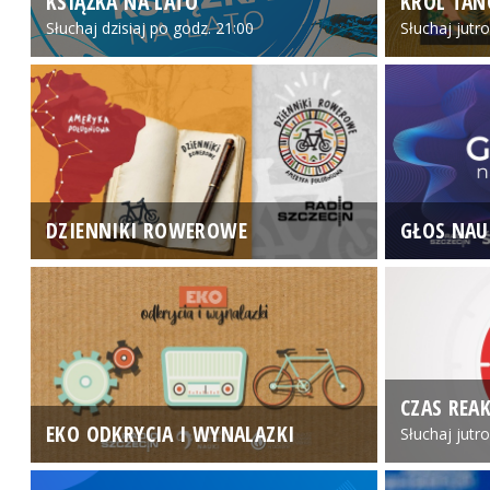
KSIĄŻKA NA LATO
KRÓL TAN
Słuchaj dzisiaj po godz. 21:00
Słuchaj jutr
DZIENNIKI ROWEROWE
GŁOS NAU
CZAS REAK
EKO ODKRYCIA I WYNALAZKI
Słuchaj jutr