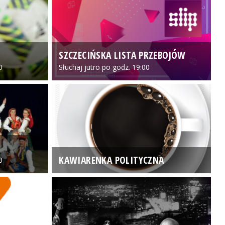
SZCZECIŃSKA LISTA PRZEBOJÓW
3
0
Słuchaj jutro po godz. 19:00
KAWIARENKA POLITYCZNA
0