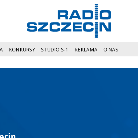
A
KONKURSY
STUDIO S-1
REKLAMA
O NAS
ecin