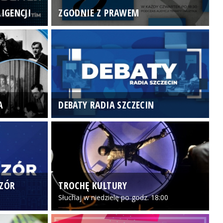
IGENCJI
ZGODNIE Z PRAWEM
N
A
DEBATY RADIA SZCZECIN
P
CZÓR
TROCHĘ KULTURY
Z
Słuchaj w niedzielę po godz. 18:00