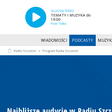
SŁUCHAJ TERAZ
TEMATY I MUZYKA do
19:00
Piotr Tolko
WIADOMOŚCI
PODCASTY
MUZYK
Radio Szczecin
»
Program Radia Szczecin
Najbliższe audycje w Radiu Szcz