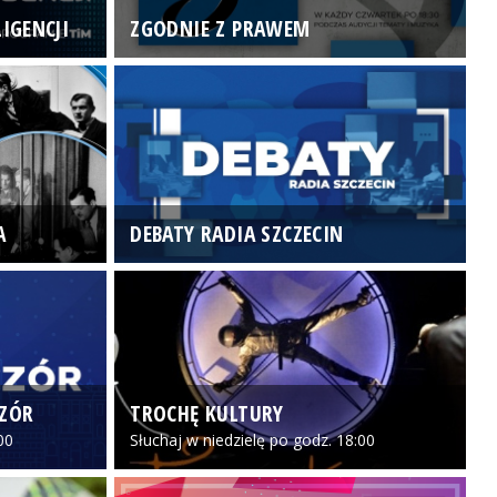
IGENCJI
ZGODNIE Z PRAWEM
N
A
DEBATY RADIA SZCZECIN
P
CZÓR
TROCHĘ KULTURY
Z
00
Słuchaj w niedzielę po godz. 18:00