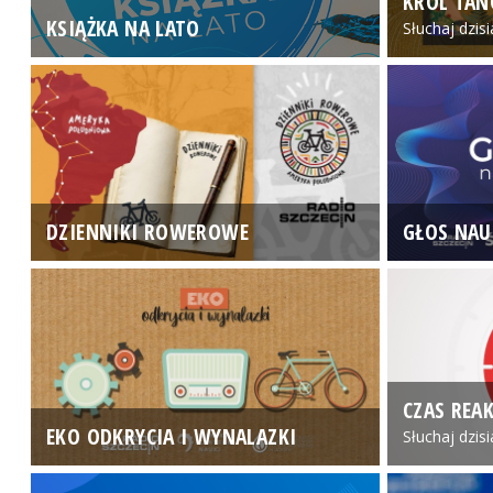
KRÓL TAN
KSIĄŻKA NA LATO
Słuchaj dzis
DZIENNIKI ROWEROWE
GŁOS NAU
CZAS REAK
EKO ODKRYCIA I WYNALAZKI
Słuchaj dzis