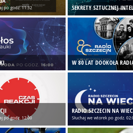
GA
SEKRETY SZTUCZNEJ INTEL
iaj po godz. 11:32
KI
W 80 LAT DOOKOŁA RADI
CJI
RADIO SZCZECIN NA WIE
iaj po godz. 12:00
Słuchaj we wtorek po godz. 02: