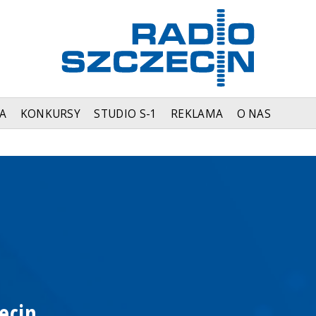
A
KONKURSY
STUDIO S-1
REKLAMA
O NAS
ecin