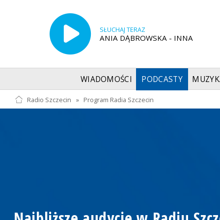
SŁUCHAJ TERAZ
ANIA DĄBROWSKA - INNA
WIADOMOŚCI
PODCASTY
MUZYK
Radio Szczecin
»
Program Radia Szczecin
Najbliższe audycje w Radiu Szcz