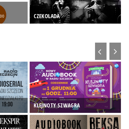
CZEKOLADA
:00
KLEJNOTY SZWAGRA
K