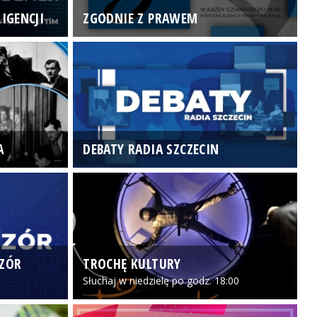
IGENCJI
ZGODNIE Z PRAWEM
N
A
DEBATY RADIA SZCZECIN
P
CZÓR
TROCHĘ KULTURY
Z
Słuchaj w niedzielę po godz. 18:00