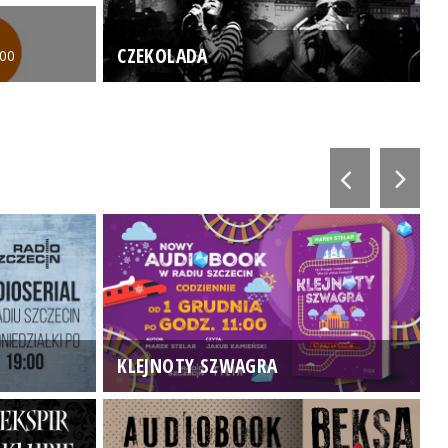
CZEKOLADA
:00
KLEJNOTY SZWAGRA
K