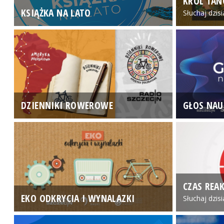
KRÓL TAN
KSIĄŻKA NA LATO
Słuchaj dzis
DZIENNIKI ROWEROWE
GŁOS NAU
CZAS REAK
EKO ODKRYCIA I WYNALAZKI
Słuchaj dzis