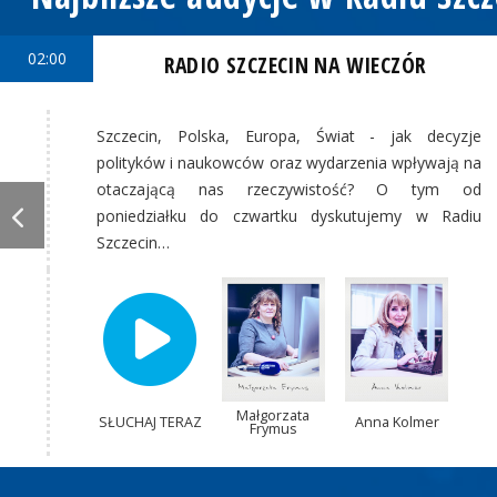
02:00
RADIO SZCZECIN NA WIECZÓR
Szczecin, Polska, Europa, Świat - jak decyzje
polityków i naukowców oraz wydarzenia wpływają na
otaczającą nas rzeczywistość? O tym od
poniedziałku do czwartku dyskutujemy w Radiu
Szczecin…
Małgorzata
SŁUCHAJ TERAZ
Anna Kolmer
Frymus