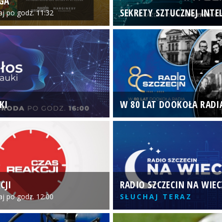
GA
SEKRETY SZTUCZNEJ INTEL
iaj po godz. 11:32
KI
W 80 LAT DOOKOŁA RADI
CJI
RADIO SZCZECIN NA WIE
iaj po godz. 12:00
SŁUCHAJ TERAZ