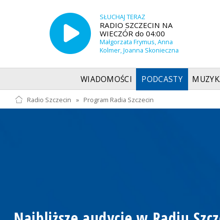
SŁUCHAJ TERAZ
RADIO SZCZECIN NA
WIECZÓR do 04:00
Małgorzata Frymus, Anna
Kolmer, Joanna Skonieczna
WIADOMOŚCI
PODCASTY
MUZYK
Radio Szczecin
»
Program Radia Szczecin
Najbliższe audycje w Radiu Szcz