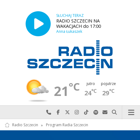
SŁUCHAJ TERAZ
RADIO SZCZECIN NA
WAKACJACH do 17:00
Anna Łukaszek
°C
jutro
pojutrze
21
°C
°C
24
29
Najlepiej po prostu do nas zadzwoń
Odwiedź nas na Facebook-u
Odwiedź nas na X
Odwiedź nas na Instagram-ie
Odwiedź nas na TikTok-u
Szukaj nas na Spotify
Wyślij do nas w
Szukaj
Radio Szczecin
»
Program Radia Szczecin