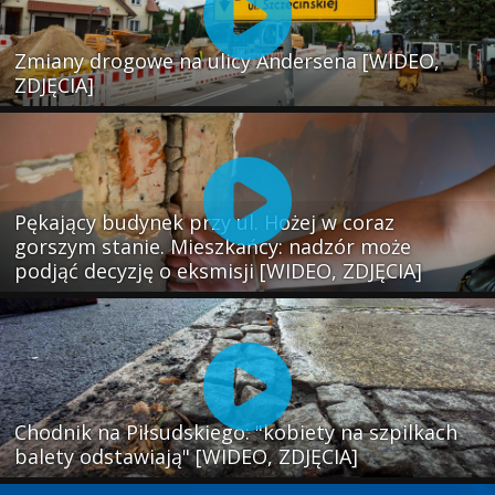
Zmiany drogowe na ulicy Andersena [WIDEO,
ZDJĘCIA]
Pękający budynek przy ul. Hożej w coraz
gorszym stanie. Mieszkańcy: nadzór może
podjąć decyzję o eksmisji [WIDEO, ZDJĘCIA]
Chodnik na Piłsudskiego: "kobiety na szpilkach
balety odstawiają" [WIDEO, ZDJĘCIA]