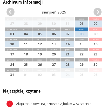
Archiwum informacji
sierpień 2026
poniedziałek
wtorek
środa
czwartek
piątek
sobota
niedziela
27
28
29
30
31
01
02
poniedziałek
wtorek
środa
czwartek
piątek
sobota
niedziela
03
04
05
06
07
08
09
poniedziałek
wtorek
środa
czwartek
piątek
sobota
niedziela
10
11
12
13
14
15
16
poniedziałek
wtorek
środa
czwartek
piątek
sobota
niedziela
17
18
19
20
21
22
23
poniedziałek
wtorek
środa
czwartek
piątek
sobota
niedziela
24
25
26
27
28
29
30
poniedziałek
wtorek
środa
czwartek
piątek
sobota
niedziela
31
01
02
03
04
05
06
Najczęściej czytane
Akcja ratunkowa na jeziorze Głębokim w Szczecinie