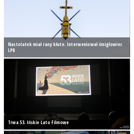
Nastolatek miał rany kłute. Interweniował śmigłowiec
LPR
Trwa 53. Ińskie Lato Filmowe