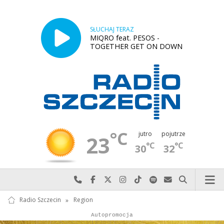
SŁUCHAJ TERAZ
MIQRO feat. PESOS -
TOGETHER GET ON DOWN
°C
jutro
pojutrze
23
°C
°C
30
32
Najlepiej po prostu do nas zadzwoń
Odwiedź nas na Facebook-u
Odwiedź nas na X
Odwiedź nas na Instagram-ie
Odwiedź nas na TikTok-u
Szukaj nas na Spotify
Wyślij do nas w
Szukaj
Radio Szczecin
»
Region
Autopromocja
Reklama