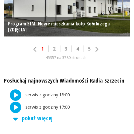
Program SIM. Nowe mieszkania koło Kołobrzegu
[ZDJĘCIA]
1
2
3
4
5
45357 na 3780 stronach
Posłuchaj najnowszych Wiadomości Radia Szczecin
serwis z godziny 18:00
serwis z godziny 17:00
pokaż więcej