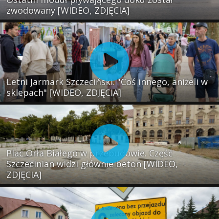
zwodowany [WIDEO, ZDJĘCIA]
Letni Jarmark Szczeciński. "Coś innego, aniżeli w
sklepach" [WIDEO, ZDJĘCIA]
Plac Orła Białego w przebudowie. Część
Szczecinian widzi głównie beton [WIDEO,
ZDJĘCIA]