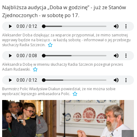
Najbliższa audycja „Doba w godzinę” - już ze Stanów
Zjednoczonych - w sobotę po 17.
Aleksander Doba dziękując za wsparcie przypomniał, że mimo samotnej
wyprawy będzie na bieżąco - w każdą sobotę - informował o jej przebiegu
słuchaczy Radia Szczecin.
Aleksandra Dobę w imieniu słuchaczy Radia Szczecin pożegnał prezes
Adam Rudawski.
Burmistrz Polic Władysław Diakun powiedział, że nie można sobie
wyobrazić lepszego ambasadora Polic.