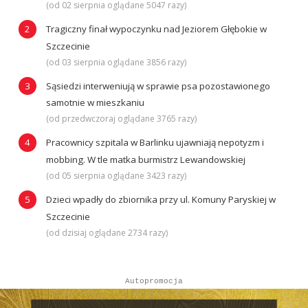
(od 02 sierpnia oglądane 5047 razy)
Tragiczny finał wypoczynku nad Jeziorem Głębokie w
Szczecinie
(od 03 sierpnia oglądane 3856 razy)
Sąsiedzi interweniują w sprawie psa pozostawionego
samotnie w mieszkaniu
(od przedwczoraj oglądane 3765 razy)
Pracownicy szpitala w Barlinku ujawniają nepotyzm i
mobbing. W tle matka burmistrz Lewandowskiej
(od 05 sierpnia oglądane 3423 razy)
Dzieci wpadły do zbiornika przy ul. Komuny Paryskiej w
Szczecinie
(od dzisiaj oglądane 2734 razy)
Autopromocja