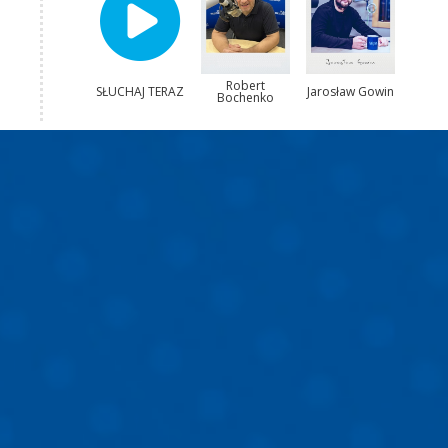
Robert
SŁUCHAJ TERAZ
Jarosław Gowin
Bochenko