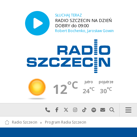
SŁUCHAJ TERAZ
RADIO SZCZECIN NA DZIEŃ
DOBRY do 09:00
Robert Bochenko, Jarosław Gowin
°C
jutro
pojutrze
12
°C
°C
24
30
Najlepiej po prostu do nas zadzwoń
Odwiedź nas na Facebook-u
Odwiedź nas na X
Odwiedź nas na Instagram-ie
Odwiedź nas na TikTok-u
Szukaj nas na Spotify
Wyślij do nas w
Szukaj
Radio Szczecin
»
Program Radia Szczecin