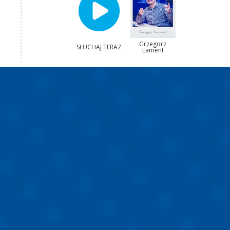
Grzegorz
SŁUCHAJ TERAZ
Lament