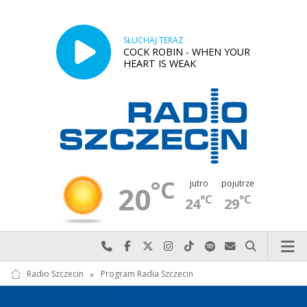
SŁUCHAJ TERAZ
COCK ROBIN - WHEN YOUR
HEART IS WEAK
°C
jutro
pojutrze
20
°C
°C
24
29
Najlepiej po prostu do nas zadzwoń
Odwiedź nas na Facebook-u
Odwiedź nas na X
Odwiedź nas na Instagram-ie
Odwiedź nas na TikTok-u
Szukaj nas na Spotify
Wyślij do nas w
Szukaj
Radio Szczecin
»
Program Radia Szczecin