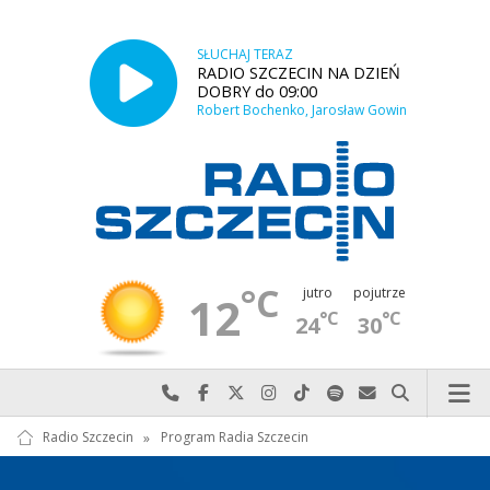
SŁUCHAJ TERAZ
RADIO SZCZECIN NA DZIEŃ
DOBRY do 09:00
Robert Bochenko, Jarosław Gowin
°C
jutro
pojutrze
12
°C
°C
24
30
Najlepiej po prostu do nas zadzwoń
Odwiedź nas na Facebook-u
Odwiedź nas na X
Odwiedź nas na Instagram-ie
Odwiedź nas na TikTok-u
Szukaj nas na Spotify
Wyślij do nas w
Szukaj
Radio Szczecin
»
Program Radia Szczecin