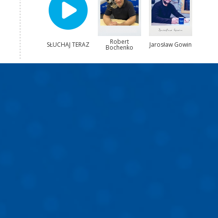
Robert
SŁUCHAJ TERAZ
Jarosław Gowin
Bochenko