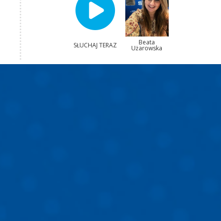
Beata
SŁUCHAJ TERAZ
Użarowska