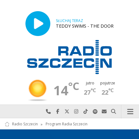
SŁUCHAJ TERAZ
TEDDY SWIMS - THE DOOR
°C
jutro
pojutrze
14
°C
°C
27
22
Najlepiej po prostu do nas zadzwoń
Odwiedź nas na Facebook-u
Odwiedź nas na X
Odwiedź nas na Instagram-ie
Odwiedź nas na TikTok-u
Szukaj nas na Spotify
Wyślij do nas w
Szukaj
Radio Szczecin
»
Program Radia Szczecin