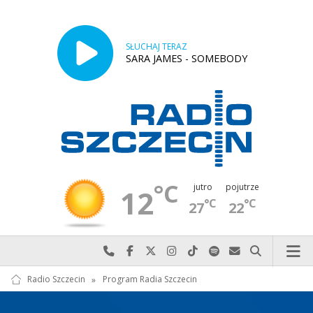
SŁUCHAJ TERAZ
SARA JAMES - SOMEBODY
°C
jutro
pojutrze
12
°C
°C
27
22
Najlepiej po prostu do nas zadzwoń
Odwiedź nas na Facebook-u
Odwiedź nas na X
Odwiedź nas na Instagram-ie
Odwiedź nas na TikTok-u
Szukaj nas na Spotify
Wyślij do nas w
Szukaj
Radio Szczecin
»
Program Radia Szczecin