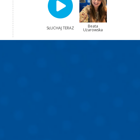
Beata
SŁUCHAJ TERAZ
Użarowska