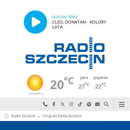
SŁUCHAJ TERAZ
CLEO, DONATAN - KOLORY
LATA
°C
jutro
pojutrze
20
°C
°C
27
22
Najlepiej po prostu do nas zadzwoń
Odwiedź nas na Facebook-u
Odwiedź nas na X
Odwiedź nas na Instagram-ie
Odwiedź nas na TikTok-u
Szukaj nas na Spotify
Wyślij do nas w
Szukaj
Radio Szczecin
»
Program Radia Szczecin