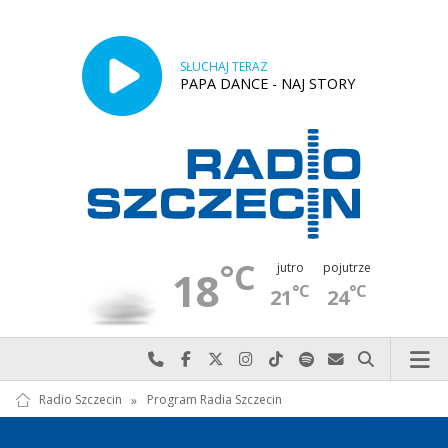
SŁUCHAJ TERAZ
PAPA DANCE - NAJ STORY
°C
jutro
pojutrze
18
°C
°C
21
24
Najlepiej po prostu do nas zadzwoń
Odwiedź nas na Facebook-u
Odwiedź nas na X
Odwiedź nas na Instagram-ie
Odwiedź nas na TikTok-u
Szukaj nas na Spotify
Wyślij do nas w
Szukaj
Radio Szczecin
»
Program Radia Szczecin