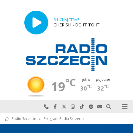
SŁUCHAJ TERAZ
CHERISH - DO IT TO IT
°C
jutro
pojutrze
19
°C
°C
30
32
Najlepiej po prostu do nas zadzwoń
Odwiedź nas na Facebook-u
Odwiedź nas na X
Odwiedź nas na Instagram-ie
Odwiedź nas na TikTok-u
Szukaj nas na Spotify
Wyślij do nas w
Szukaj
Radio Szczecin
»
Program Radia Szczecin