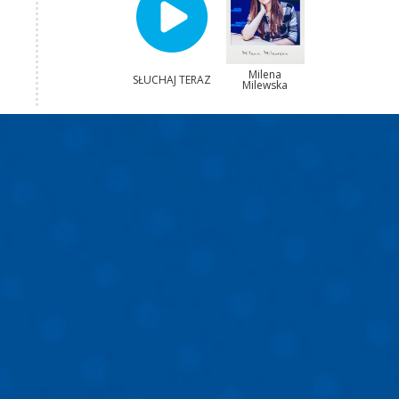
Milena
SŁUCHAJ TERAZ
Milewska