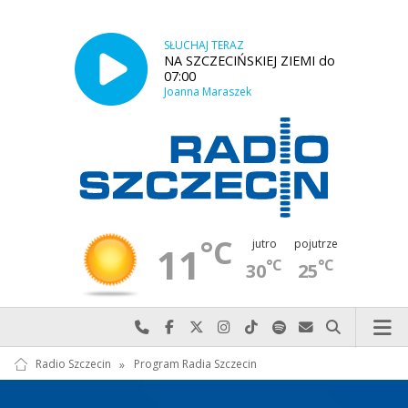
SŁUCHAJ TERAZ
NA SZCZECIŃSKIEJ ZIEMI do
07:00
Joanna Maraszek
°C
jutro
pojutrze
11
°C
°C
30
25
Najlepiej po prostu do nas zadzwoń
Odwiedź nas na Facebook-u
Odwiedź nas na X
Odwiedź nas na Instagram-ie
Odwiedź nas na TikTok-u
Szukaj nas na Spotify
Wyślij do nas w
Szukaj
Radio Szczecin
»
Program Radia Szczecin