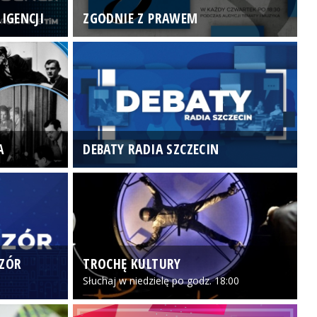
IGENCJI
ZGODNIE Z PRAWEM
N
A
DEBATY RADIA SZCZECIN
P
CZÓR
TROCHĘ KULTURY
Z
Słuchaj w niedzielę po godz. 18:00