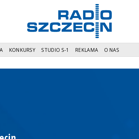
A
KONKURSY
STUDIO S-1
REKLAMA
O NAS
ecin