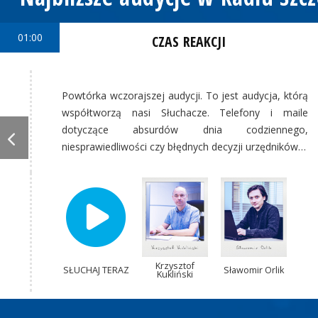
01:00
CZAS REAKCJI
Powtórka wczorajszej audycji. To jest audycja, którą
współtworzą nasi Słuchacze. Telefony i maile
dotyczące absurdów dnia codziennego,
niesprawiedliwości czy błędnych decyzji urzędników…
Krzysztof
SŁUCHAJ TERAZ
Sławomir Orlik
Kukliński