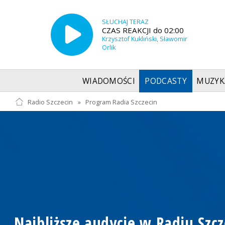
SŁUCHAJ TERAZ
CZAS REAKCJI do 02:00
Krzysztof Kukliński, Sławomir
Orlik
WIADOMOŚCI
PODCASTY
MUZYK
Radio Szczecin
»
Program Radia Szczecin
Najbliższe audycje w Radiu Szcz