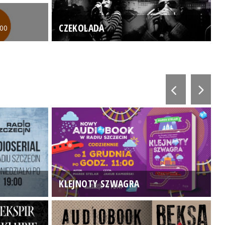
CZEKOLADA
:00
KLEJNOTY SZWAGRA
K