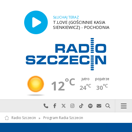
SŁUCHAJ TERAZ
T.LOVE (GOŚCINNIE KASIA
SIENKIEWICZ) - POCHODNIA
°C
jutro
pojutrze
12
°C
°C
24
30
Najlepiej po prostu do nas zadzwoń
Odwiedź nas na Facebook-u
Odwiedź nas na X
Odwiedź nas na Instagram-ie
Odwiedź nas na TikTok-u
Szukaj nas na Spotify
Wyślij do nas w
Szukaj
Radio Szczecin
»
Program Radia Szczecin