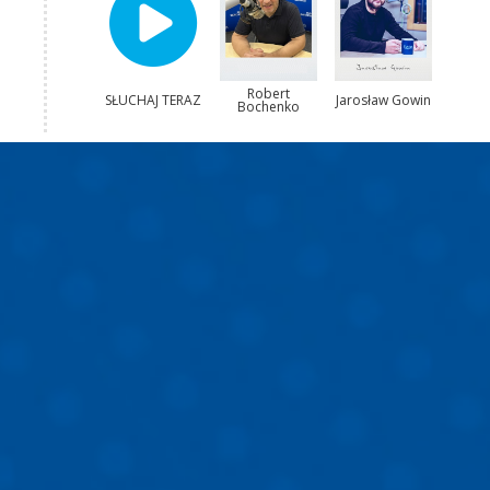
Robert
SŁUCHAJ TERAZ
Jarosław Gowin
Bochenko