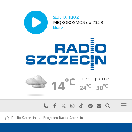
SŁUCHAJ TERAZ
MIQROKOSMOS do 23:59
Miqro
°C
jutro
pojutrze
14
°C
°C
24
30
Najlepiej po prostu do nas zadzwoń
Odwiedź nas na Facebook-u
Odwiedź nas na X
Odwiedź nas na Instagram-ie
Odwiedź nas na TikTok-u
Szukaj nas na Spotify
Wyślij do nas w
Szukaj
Radio Szczecin
»
Program Radia Szczecin