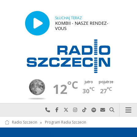
SŁUCHAJ TERAZ
KOMBII - NASZE RENDEZ-
VOUS
°C
jutro
pojutrze
12
°C
°C
30
27
Najlepiej po prostu do nas zadzwoń
Odwiedź nas na Facebook-u
Odwiedź nas na X
Odwiedź nas na Instagram-ie
Odwiedź nas na TikTok-u
Szukaj nas na Spotify
Wyślij do nas w
Szukaj
Radio Szczecin
»
Program Radia Szczecin