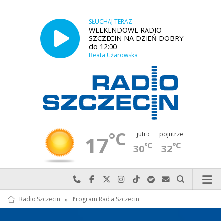
SŁUCHAJ TERAZ
WEEKENDOWE RADIO
SZCZECIN NA DZIEŃ DOBRY
do 12:00
Beata Użarowska
°C
jutro
pojutrze
17
°C
°C
30
32
Najlepiej po prostu do nas zadzwoń
Odwiedź nas na Facebook-u
Odwiedź nas na X
Odwiedź nas na Instagram-ie
Odwiedź nas na TikTok-u
Szukaj nas na Spotify
Wyślij do nas w
Szukaj
Radio Szczecin
»
Program Radia Szczecin