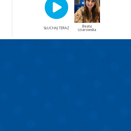
Beata
SŁUCHAJ TERAZ
Użarowska