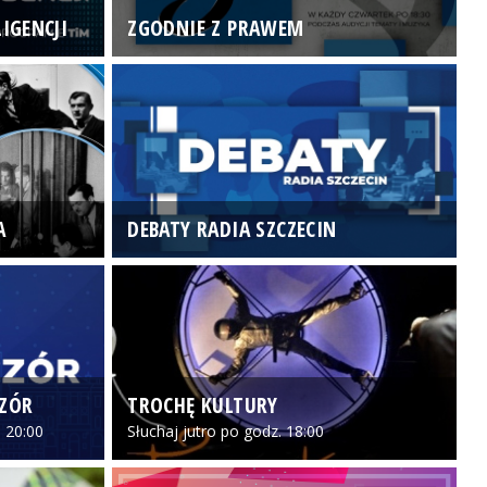
IGENCJI
ZGODNIE Z PRAWEM
N
A
DEBATY RADIA SZCZECIN
P
CZÓR
TROCHĘ KULTURY
Z
 20:00
Słuchaj jutro po godz. 18:00