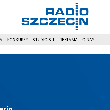
A
KONKURSY
STUDIO S-1
REKLAMA
O NAS
ecin