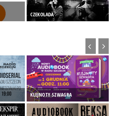
CZEKOLADA
KLEJNOTY SZWAGRA
K