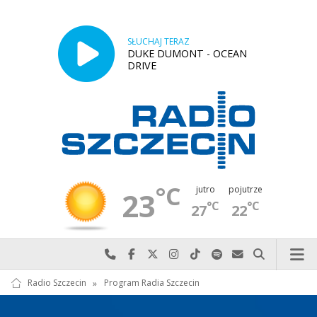
SŁUCHAJ TERAZ
DUKE DUMONT - OCEAN
DRIVE
°C
jutro
pojutrze
23
°C
°C
27
22
Najlepiej po prostu do nas zadzwoń
Odwiedź nas na Facebook-u
Odwiedź nas na X
Odwiedź nas na Instagram-ie
Odwiedź nas na TikTok-u
Szukaj nas na Spotify
Wyślij do nas w
Szukaj
Radio Szczecin
»
Program Radia Szczecin