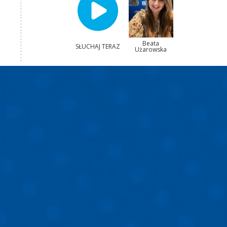
Beata
SŁUCHAJ TERAZ
Użarowska