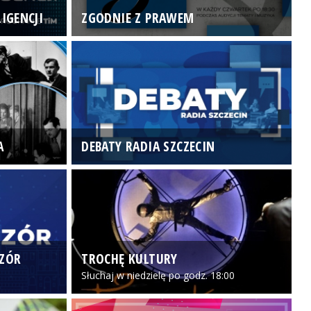
IGENCJI
ZGODNIE Z PRAWEM
N
A
DEBATY RADIA SZCZECIN
P
CZÓR
TROCHĘ KULTURY
Z
Słuchaj w niedzielę po godz. 18:00