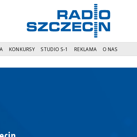
A
KONKURSY
STUDIO S-1
REKLAMA
O NAS
ecin