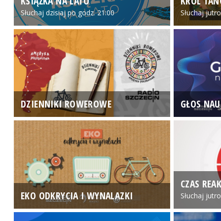
KSIĄŻKA NA LATO
KRÓL TAN
Słuchaj dzisiaj po godz. 21:00
Słuchaj jutr
DZIENNIKI ROWEROWE
GŁOS NAU
CZAS REAK
EKO ODKRYCIA I WYNALAZKI
Słuchaj jutr