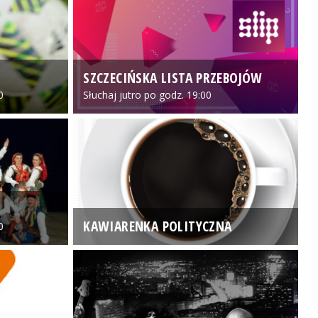
SZCZECIŃSKA LISTA PRZEBOJÓW
3
0
Słuchaj jutro po godz. 19:00
KAWIARENKA POLITYCZNA
0