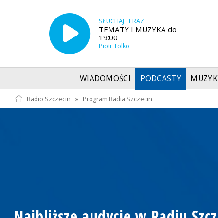
SŁUCHAJ TERAZ
TEMATY I MUZYKA do
19:00
Piotr Tolko
WIADOMOŚCI
PODCASTY
MUZYK
Radio Szczecin
»
Program Radia Szczecin
Najbliższe audycje w Radiu Szcz