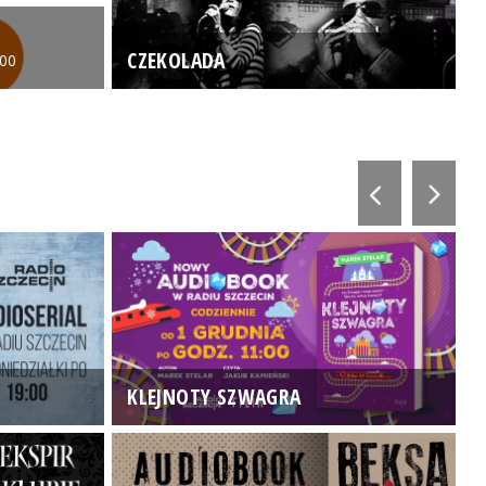
CZEKOLADA
:00
KLEJNOTY SZWAGRA
K