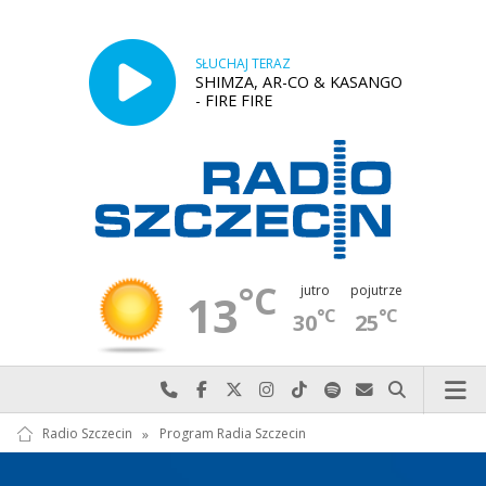
SŁUCHAJ TERAZ
SHIMZA, AR-CO & KASANGO
- FIRE FIRE
°C
jutro
pojutrze
13
°C
°C
30
25
Najlepiej po prostu do nas zadzwoń
Odwiedź nas na Facebook-u
Odwiedź nas na X
Odwiedź nas na Instagram-ie
Odwiedź nas na TikTok-u
Szukaj nas na Spotify
Wyślij do nas w
Szukaj
Radio Szczecin
»
Program Radia Szczecin