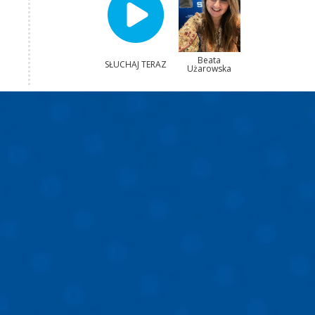
Beata
SŁUCHAJ TERAZ
Użarowska