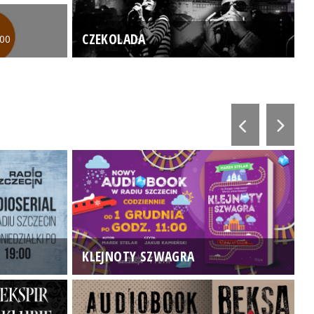
CZEKOLADA
:00
KLEJNOTY SZWAGRA
K