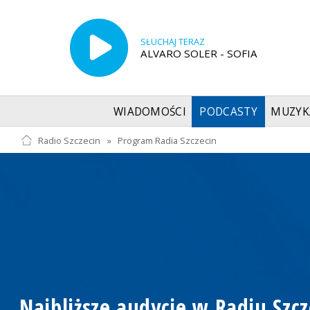
SŁUCHAJ TERAZ
ALVARO SOLER - SOFIA
WIADOMOŚCI
PODCASTY
MUZYK
Radio Szczecin
»
Program Radia Szczecin
Najbliższe audycje w Radiu Szcz