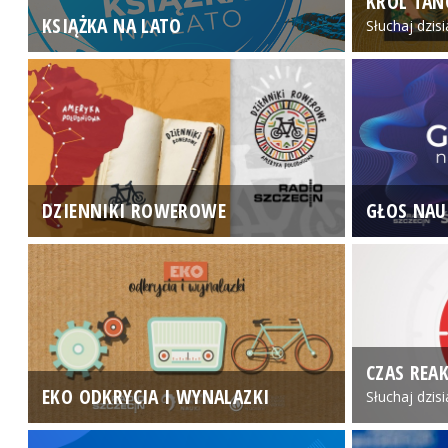
KRÓL TAN
KSIĄŻKA NA LATO
Słuchaj dzis
DZIENNIKI ROWEROWE
GŁOS NAU
CZAS REAK
EKO ODKRYCIA I WYNALAZKI
Słuchaj dzis