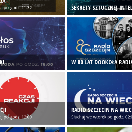
GA
SEKRETY SZTUCZNEJ INTEL
iaj po godz. 11:32
KI
W 80 LAT DOOKOŁA RADI
CJI
RADIO SZCZECIN NA WIE
iaj po godz. 12:00
Słuchaj we wtorek po godz. 02: