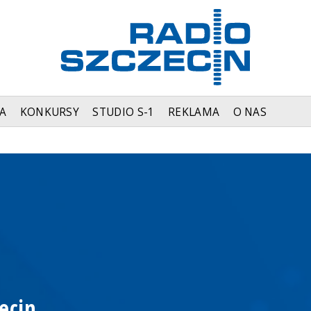
A
KONKURSY
STUDIO S-1
REKLAMA
O NAS
ecin