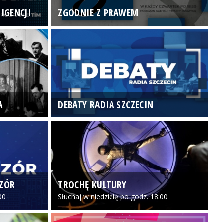
IGENCJI
ZGODNIE Z PRAWEM
N
A
DEBATY RADIA SZCZECIN
P
CZÓR
TROCHĘ KULTURY
Z
00
Słuchaj w niedzielę po godz. 18:00