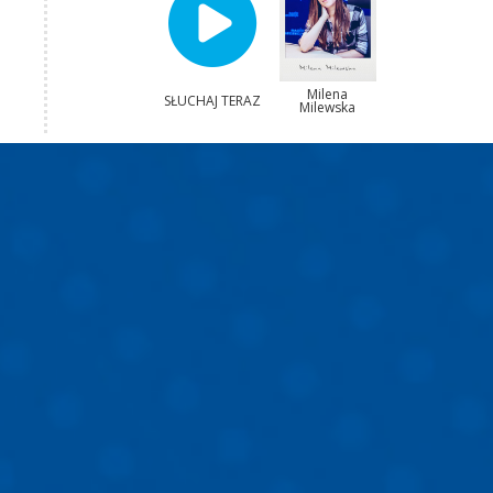
Milena
SŁUCHAJ TERAZ
Milewska