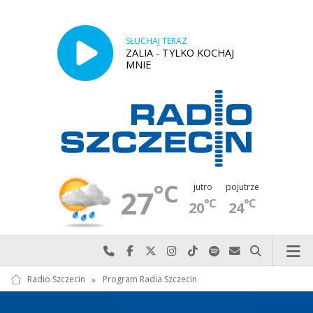
SŁUCHAJ TERAZ
ZALIA - TYLKO KOCHAJ
MNIE
°C
jutro
pojutrze
27
°C
°C
20
24
Najlepiej po prostu do nas zadzwoń
Odwiedź nas na Facebook-u
Odwiedź nas na X
Odwiedź nas na Instagram-ie
Odwiedź nas na TikTok-u
Szukaj nas na Spotify
Wyślij do nas w
Szukaj
Radio Szczecin
»
Program Radia Szczecin