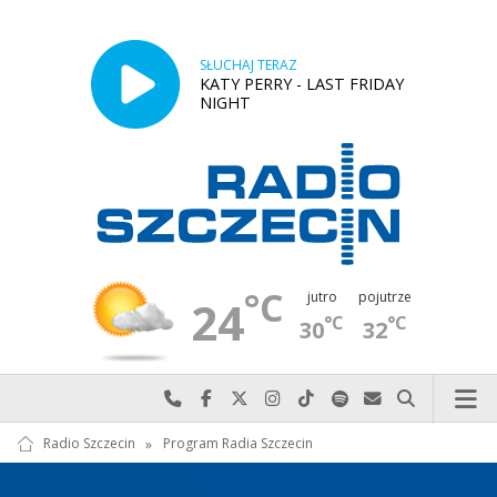
SŁUCHAJ TERAZ
KATY PERRY - LAST FRIDAY
NIGHT
°C
jutro
pojutrze
24
°C
°C
30
32
Najlepiej po prostu do nas zadzwoń
Odwiedź nas na Facebook-u
Odwiedź nas na X
Odwiedź nas na Instagram-ie
Odwiedź nas na TikTok-u
Szukaj nas na Spotify
Wyślij do nas w
Szukaj
Radio Szczecin
»
Program Radia Szczecin