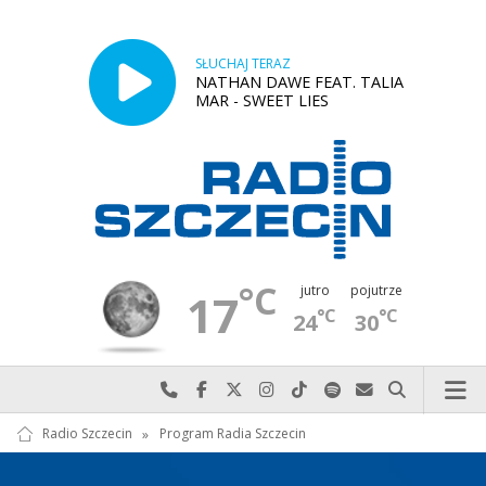
SŁUCHAJ TERAZ
NATHAN DAWE FEAT. TALIA
MAR - SWEET LIES
°C
jutro
pojutrze
17
°C
°C
24
30
Najlepiej po prostu do nas zadzwoń
Odwiedź nas na Facebook-u
Odwiedź nas na X
Odwiedź nas na Instagram-ie
Odwiedź nas na TikTok-u
Szukaj nas na Spotify
Wyślij do nas w
Szukaj
Radio Szczecin
»
Program Radia Szczecin