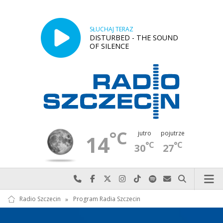
SŁUCHAJ TERAZ
DISTURBED - THE SOUND
OF SILENCE
°C
jutro
pojutrze
14
°C
°C
30
27
Najlepiej po prostu do nas zadzwoń
Odwiedź nas na Facebook-u
Odwiedź nas na X
Odwiedź nas na Instagram-ie
Odwiedź nas na TikTok-u
Szukaj nas na Spotify
Wyślij do nas w
Szukaj
Radio Szczecin
»
Program Radia Szczecin