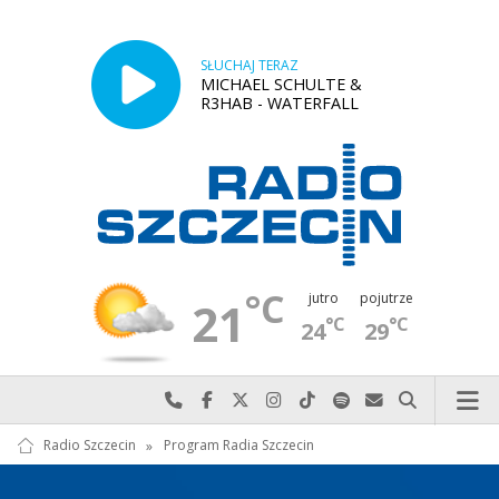
SŁUCHAJ TERAZ
MICHAEL SCHULTE &
R3HAB - WATERFALL
°C
jutro
pojutrze
21
°C
°C
24
29
Najlepiej po prostu do nas zadzwoń
Odwiedź nas na Facebook-u
Odwiedź nas na X
Odwiedź nas na Instagram-ie
Odwiedź nas na TikTok-u
Szukaj nas na Spotify
Wyślij do nas w
Szukaj
Radio Szczecin
»
Program Radia Szczecin