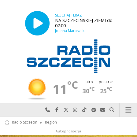
SŁUCHAJ TERAZ
NA SZCZECIŃSKIEJ ZIEMI do
07:00
Joanna Maraszek
°C
jutro
pojutrze
11
°C
°C
30
25
Najlepiej po prostu do nas zadzwoń
Odwiedź nas na Facebook-u
Odwiedź nas na X
Odwiedź nas na Instagram-ie
Odwiedź nas na TikTok-u
Szukaj nas na Spotify
Wyślij do nas w
Szukaj
Radio Szczecin
»
Region
Autopromocja
Autopromocja
Reklama