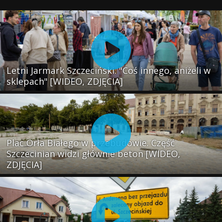
Letni Jarmark Szczeciński. "Coś innego, aniżeli w
sklepach" [WIDEO, ZDJĘCIA]
Plac Orła Białego w przebudowie. Część
Szczecinian widzi głównie beton [WIDEO,
ZDJĘCIA]