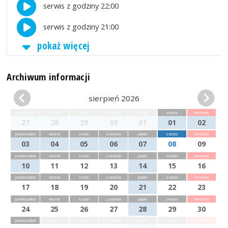
serwis z godziny 22:00
serwis z godziny 21:00
pokaż więcej
Archiwum informacji
sierpień 2026
poniedziałek
wtorek
środa
czwartek
piątek
sobota
niedziela
27
28
29
30
31
01
02
poniedziałek
wtorek
środa
czwartek
piątek
sobota
niedziela
03
04
05
06
07
08
09
poniedziałek
wtorek
środa
czwartek
piątek
sobota
niedziela
10
11
12
13
14
15
16
poniedziałek
wtorek
środa
czwartek
piątek
sobota
niedziela
17
18
19
20
21
22
23
poniedziałek
wtorek
środa
czwartek
piątek
sobota
niedziela
24
25
26
27
28
29
30
poniedziałek
wtorek
środa
czwartek
piątek
sobota
niedziela