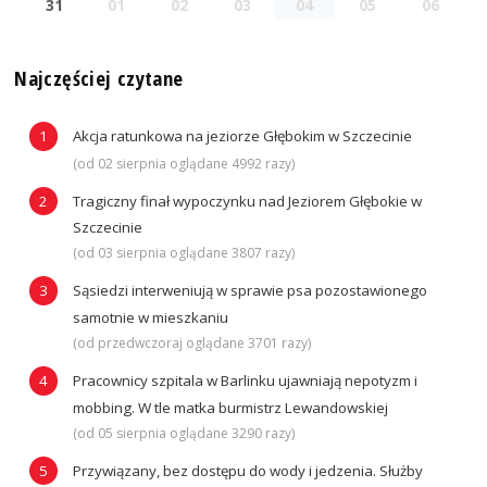
31
01
02
03
04
05
06
Najczęściej czytane
Akcja ratunkowa na jeziorze Głębokim w Szczecinie
(od 02 sierpnia oglądane 4992 razy)
Tragiczny finał wypoczynku nad Jeziorem Głębokie w
Szczecinie
(od 03 sierpnia oglądane 3807 razy)
Sąsiedzi interweniują w sprawie psa pozostawionego
samotnie w mieszkaniu
(od przedwczoraj oglądane 3701 razy)
Pracownicy szpitala w Barlinku ujawniają nepotyzm i
mobbing. W tle matka burmistrz Lewandowskiej
(od 05 sierpnia oglądane 3290 razy)
Przywiązany, bez dostępu do wody i jedzenia. Służby