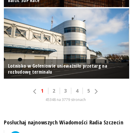
Baltic SUP Race
Lotnisko w Goleniowie unieważniło przetarg na
rozbudowę terminalu
1
2
3
4
5
45348 na 3779 stronach
Posłuchaj najnowszych Wiadomości Radia Szczecin