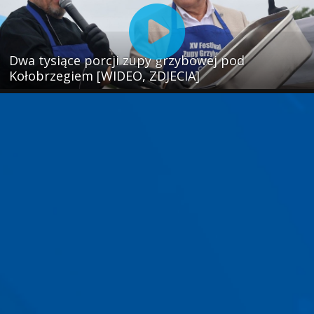
Dwa tysiące porcji zupy grzybowej pod
Kołobrzegiem [WIDEO, ZDJECIA]