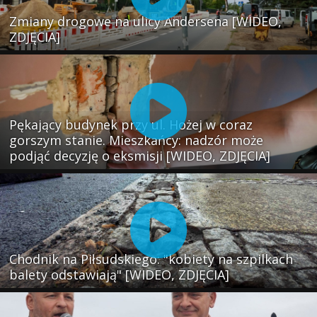
Zmiany drogowe na ulicy Andersena [WIDEO,
ZDJĘCIA]
Pękający budynek przy ul. Hożej w coraz
gorszym stanie. Mieszkańcy: nadzór może
podjąć decyzję o eksmisji [WIDEO, ZDJĘCIA]
Chodnik na Piłsudskiego: "kobiety na szpilkach
balety odstawiają" [WIDEO, ZDJĘCIA]