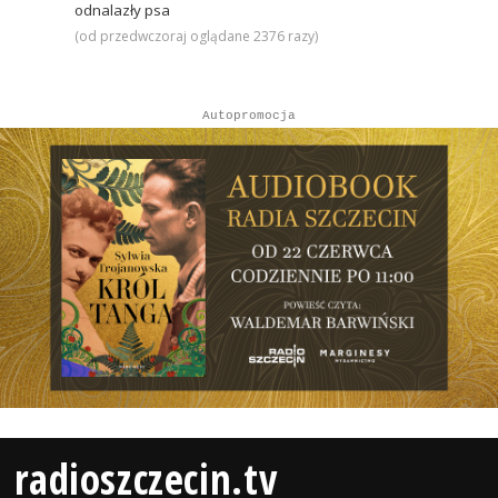
odnalazły psa
(od przedwczoraj oglądane 2376 razy)
Autopromocja
radioszczecin.tv