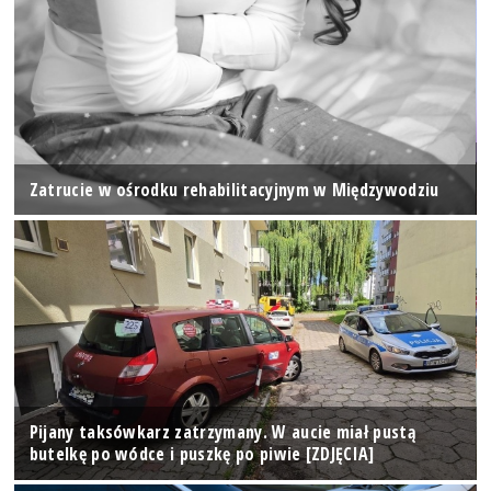
Zatrucie w ośrodku rehabilitacyjnym w Międzywodziu
Pijany taksówkarz zatrzymany. W aucie miał pustą
butelkę po wódce i puszkę po piwie [ZDJĘCIA]