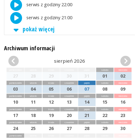
serwis z godziny 22:00
serwis z godziny 21:00
pokaż więcej
Archiwum informacji
sierpień 2026
poniedziałek
wtorek
środa
czwartek
piątek
sobota
niedziela
27
28
29
30
31
01
02
poniedziałek
wtorek
środa
czwartek
piątek
sobota
niedziela
03
04
05
06
07
08
09
poniedziałek
wtorek
środa
czwartek
piątek
sobota
niedziela
10
11
12
13
14
15
16
poniedziałek
wtorek
środa
czwartek
piątek
sobota
niedziela
17
18
19
20
21
22
23
poniedziałek
wtorek
środa
czwartek
piątek
sobota
niedziela
24
25
26
27
28
29
30
poniedziałek
wtorek
środa
czwartek
piątek
sobota
niedziela