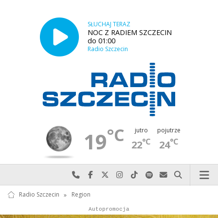
SŁUCHAJ TERAZ
NOC Z RADIEM SZCZECIN
do 01:00
Radio Szczecin
°C
jutro
pojutrze
19
°C
°C
22
24
Najlepiej po prostu do nas zadzwoń
Odwiedź nas na Facebook-u
Odwiedź nas na X
Odwiedź nas na Instagram-ie
Odwiedź nas na TikTok-u
Szukaj nas na Spotify
Wyślij do nas w
Szukaj
Radio Szczecin
»
Region
Autopromocja
Autopromocja
Reklama