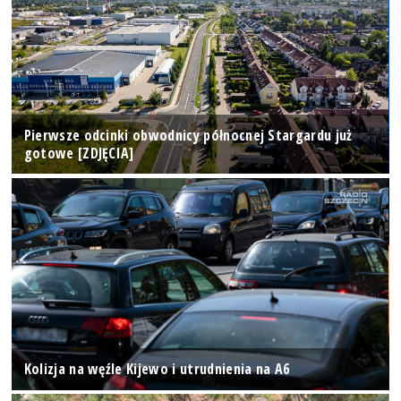
Pierwsze odcinki obwodnicy północnej Stargardu już
gotowe [ZDJĘCIA]
Kolizja na węźle Kijewo i utrudnienia na A6