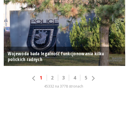
Wojewoda bada legalność funkcjonowania kilku
polickich radnych
1
2
3
4
5
45332 na 3778 stronach