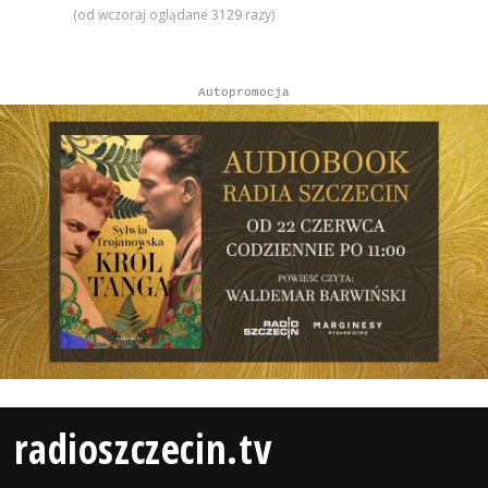
(od wczoraj oglądane 3129 razy)
Autopromocja
radioszczecin.tv