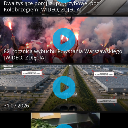
Dwa tysiące porcji zupy grzybowej pod
Kołobrzegiem [WIDEO, ZDJECIA]
82. rocznica wybuchu Powstania Warszawskiego
[WIDEO, ZDJĘCIA]
31.07.2026