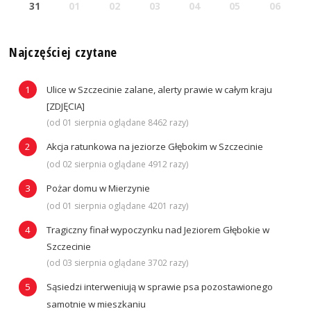
31
01
02
03
04
05
06
Najczęściej czytane
Ulice w Szczecinie zalane, alerty prawie w całym kraju
[ZDJĘCIA]
(od 01 sierpnia oglądane 8462 razy)
Akcja ratunkowa na jeziorze Głębokim w Szczecinie
(od 02 sierpnia oglądane 4912 razy)
Pożar domu w Mierzynie
(od 01 sierpnia oglądane 4201 razy)
Tragiczny finał wypoczynku nad Jeziorem Głębokie w
Szczecinie
(od 03 sierpnia oglądane 3702 razy)
Sąsiedzi interweniują w sprawie psa pozostawionego
samotnie w mieszkaniu