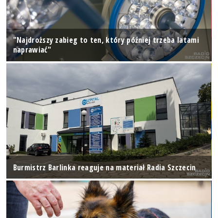
"Najdroższy zabieg to ten, który później trzeba latami
naprawiać"
Burmistrz Barlinka reaguje na materiał Radia Szczecin