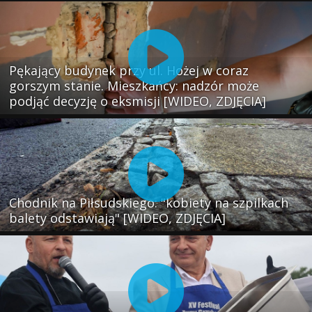
Pękający budynek przy ul. Hożej w coraz
gorszym stanie. Mieszkańcy: nadzór może
podjąć decyzję o eksmisji [WIDEO, ZDJĘCIA]
Chodnik na Piłsudskiego: "kobiety na szpilkach
balety odstawiają" [WIDEO, ZDJĘCIA]