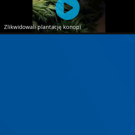
Zlikwidowali plantację konopi