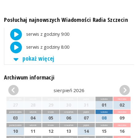
Posłuchaj najnowszych Wiadomości Radia Szczecin
serwis z godziny 9:00
serwis z godziny 8:00
pokaż więcej
Archiwum informacji
sierpień 2026
poniedziałek
wtorek
środa
czwartek
piątek
sobota
niedziela
27
28
29
30
31
01
02
poniedziałek
wtorek
środa
czwartek
piątek
sobota
niedziela
03
04
05
06
07
08
09
poniedziałek
wtorek
środa
czwartek
piątek
sobota
niedziela
10
11
12
13
14
15
16