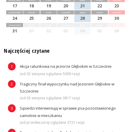
poniedziałek
wtorek
środa
czwartek
piątek
sobota
niedziela
17
18
19
20
21
22
23
poniedziałek
wtorek
środa
czwartek
piątek
sobota
niedziela
24
25
26
27
28
29
30
poniedziałek
wtorek
środa
czwartek
piątek
sobota
niedziela
31
01
02
03
04
05
06
Najczęściej czytane
Akcja ratunkowa na jeziorze Głębokim w Szczecinie
(od 02 sierpnia oglądane 5009 razy)
Tragiczny finał wypoczynku nad Jeziorem Głębokie w
Szczecinie
(od 03 sierpnia oglądane 3817 razy)
Sąsiedzi interweniują w sprawie psa pozostawionego
samotnie w mieszkaniu
(od przedwczoraj oglądane 3721 razy)