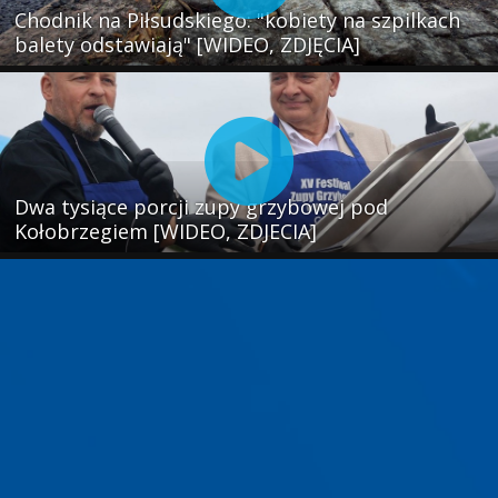
Chodnik na Piłsudskiego: "kobiety na szpilkach
balety odstawiają" [WIDEO, ZDJĘCIA]
Dwa tysiące porcji zupy grzybowej pod
Kołobrzegiem [WIDEO, ZDJECIA]