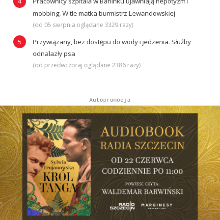
Pracownicy szpitala w Barlinku ujawniają nepotyzm i
mobbing. W tle matka burmistrz Lewandowskiej
(od 05 sierpnia oglądane 3329 razy)
Przywiązany, bez dostępu do wody i jedzenia. Służby
odnalazły psa
(od przedwczoraj oglądane 2386 razy)
Autopromocja