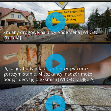
Zmiany drogowe na ulicy Andersena [WIDEO,
ZDJĘCIA]
Pękający budynek przy ul. Hożej w coraz
gorszym stanie. Mieszkańcy: nadzór może
podjąć decyzję o eksmisji [WIDEO, ZDJĘCIA]