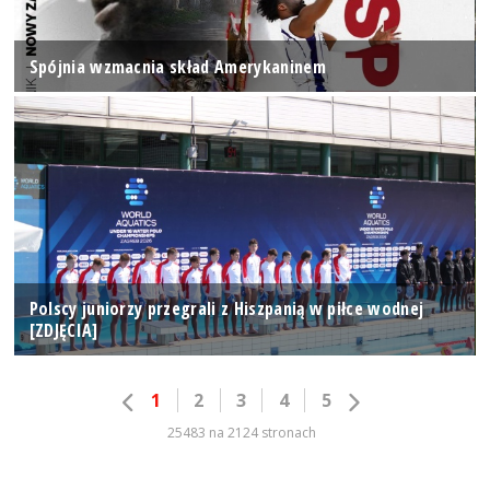
Spójnia wzmacnia skład Amerykaninem
Polscy juniorzy przegrali z Hiszpanią w piłce wodnej
[ZDJĘCIA]
1
2
3
4
5
25483 na 2124 stronach