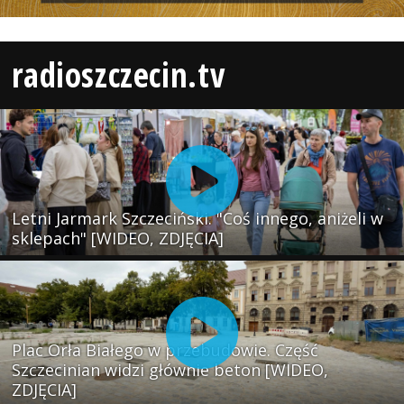
radioszczecin.tv
Letni Jarmark Szczeciński. "Coś innego, aniżeli w
sklepach" [WIDEO, ZDJĘCIA]
Plac Orła Białego w przebudowie. Część
Szczecinian widzi głównie beton [WIDEO,
ZDJĘCIA]