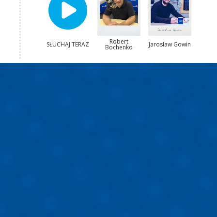
Robert
SŁUCHAJ TERAZ
Jarosław Gowin
Bochenko