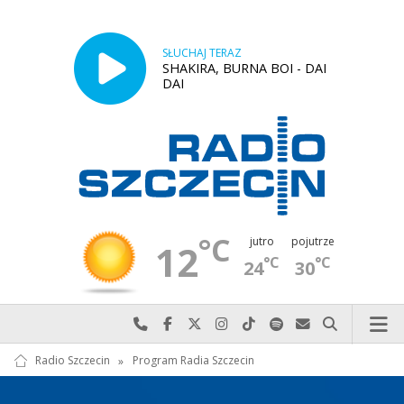
SŁUCHAJ TERAZ
SHAKIRA, BURNA BOI - DAI
DAI
°C
jutro
pojutrze
12
°C
°C
24
30
Najlepiej po prostu do nas zadzwoń
Odwiedź nas na Facebook-u
Odwiedź nas na X
Odwiedź nas na Instagram-ie
Odwiedź nas na TikTok-u
Szukaj nas na Spotify
Wyślij do nas w
Szukaj
Radio Szczecin
»
Program Radia Szczecin