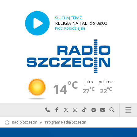
SŁUCHAJ TERAZ
RELIGIA NA FALI do 08:00
Piotr Kołodziejski
°C
jutro
pojutrze
14
°C
°C
27
22
Najlepiej po prostu do nas zadzwoń
Odwiedź nas na Facebook-u
Odwiedź nas na X
Odwiedź nas na Instagram-ie
Odwiedź nas na TikTok-u
Szukaj nas na Spotify
Wyślij do nas w
Szukaj
Radio Szczecin
»
Program Radia Szczecin