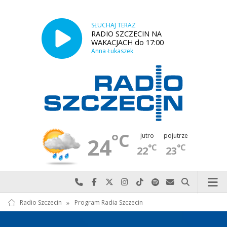
SŁUCHAJ TERAZ
RADIO SZCZECIN NA
WAKACJACH do 17:00
Anna Łukaszek
°C
jutro
pojutrze
24
°C
°C
22
23
Najlepiej po prostu do nas zadzwoń
Odwiedź nas na Facebook-u
Odwiedź nas na X
Odwiedź nas na Instagram-ie
Odwiedź nas na TikTok-u
Szukaj nas na Spotify
Wyślij do nas w
Szukaj
Radio Szczecin
»
Program Radia Szczecin